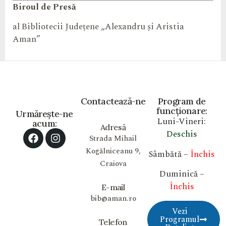
Biroul de Presă
al Bibliotecii Județene „Alexandru și Aristia
Aman”
Contactează-ne
Program de
funcționare:
Urmărește-ne
Luni-Vineri:
acum:
Adresă
Deschis
Strada Mihail
Kogălniceanu 9,
Sâmbătă –
Închis
Craiova
Duminică –
Închis
E-mail
bib@aman.ro
Vezi
Programul
Telefon