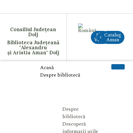
Consiliul Județean
Dolj
Site
Catalog
CreAI
Vechi
Aman
Biblioteca Județeană
"Alexandru
și Aristia Aman" Dolj
Acasă
Despre bibliotecă
Despre
bibliotecă
Descoperă
informații utile