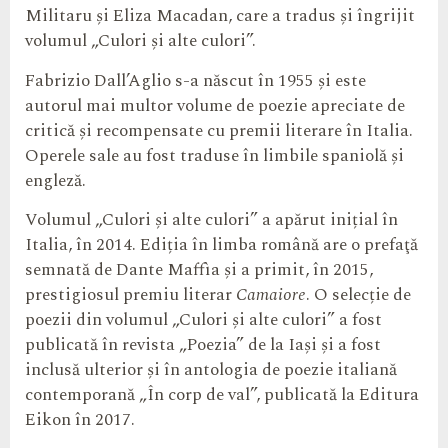
Militaru şi Eliza Macadan, care a tradus şi îngrijit
volumul „Culori şi alte culori”.
Fabrizio Dall’Aglio s-a născut în 1955 și este
autorul mai multor volume de poezie apreciate de
critică şi recompensate cu premii literare în Italia.
Operele sale au fost traduse în limbile spaniolă şi
engleză.
Volumul „Culori și alte culori” a apărut inițial în
Italia, în 2014. Ediția în limba română are o prefaţă
semnată de Dante Maffìa şi a primit, în 2015,
prestigiosul premiu literar
Camaiore
. O selecție de
poezii din volumul „Culori şi alte culori” a fost
publicată în revista „Poezia” de la Iaşi şi a fost
inclusă ulterior și în antologia de poezie italiană
contemporană „În corp de val”, publicată la Editura
Eikon în 2017.