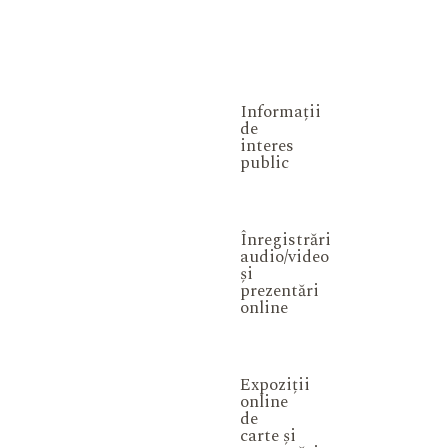
Informații
de
interes
public
Înregistrări
audio/video
și
prezentări
online
Expoziții
online
de
carte și