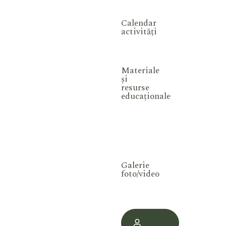
Calendar
activități
Materiale
și
resurse
educaționale
Galerie
foto/video
Contul