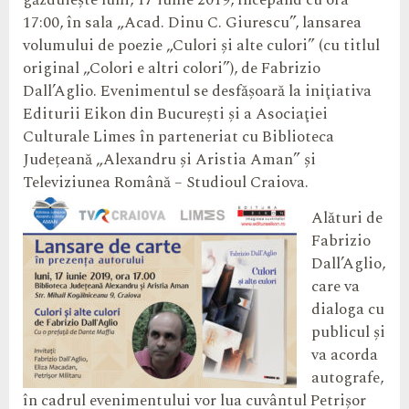
găzduiește luni, 17 iunie 2019, începând cu ora
17:00, în sala „Acad. Dinu C. Giurescu”, lansarea
volumului de poezie „Culori şi alte culori” (cu titlul
original „Colori e altri colori”), de Fabrizio
Dall’Aglio. Evenimentul se desfăşoară la iniţiativa
Editurii Eikon din Bucureşti şi a Asociaţiei
Culturale Limes în parteneriat cu Biblioteca
Județeană „Alexandru și Aristia Aman” și
Televiziunea Română – Studioul Craiova.
Alături de
Fabrizio
Dall’Aglio,
care va
dialoga cu
publicul și
va acorda
autografe,
în cadrul evenimentului vor lua cuvântul Petrişor