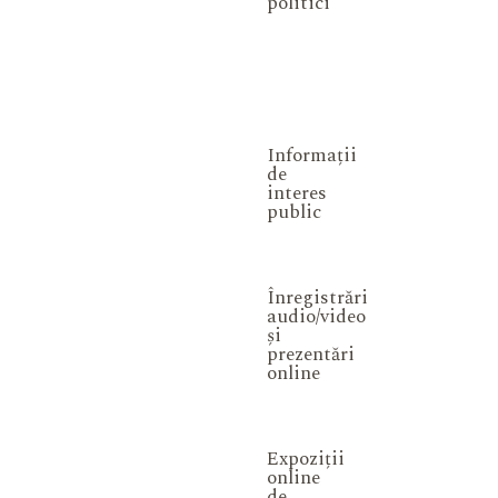
politici
Informații
de
interes
public
Înregistrări
audio/video
și
prezentări
online
Expoziții
online
de