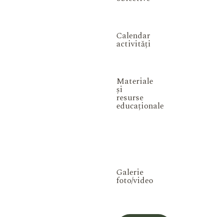
Calendar
activități
Materiale
și
resurse
educaționale
Galerie
foto/video