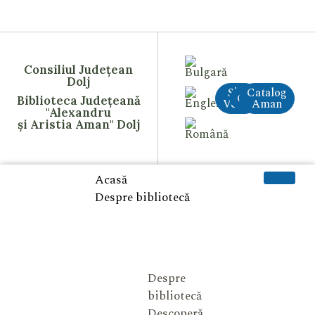
Consiliul Județean
Dolj
Site
Catalog
CreAI
Biblioteca Județeană
Vechi
Aman
"Alexandru
și Aristia Aman" Dolj
Acasă
Despre bibliotecă
Despre
bibliotecă
Descoperă