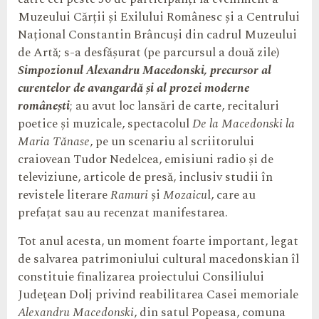
Muzeului Cărții și Exilului Românesc și a Centrului
Național Constantin Brâncuși din cadrul Muzeului
de Artă; s-a desfășurat (pe parcursul a două zile)
Simpozionul Alexandru Macedonski, precursor al
curentelor de avangardă și al prozei moderne
românești
; au avut loc lansări de carte, recitaluri
poetice și muzicale, spectacolul
De la Macedonski la
Maria Tănase
, pe un scenariu al scriitorului
craiovean Tudor Nedelcea, emisiuni radio și de
televiziune, articole de presă, inclusiv studii în
revistele literare
Ramuri
și
Mozaicu
l, care au
prefațat sau au recenzat manifestarea.
Tot anul acesta, un moment foarte important, legat
de salvarea patrimoniului cultural macedonskian îl
constituie finalizarea proiectului Consiliului
Judeţean Dolj privind reabilitarea Casei memoriale
Alexandru Macedonski
, din satul Popeasa, comuna