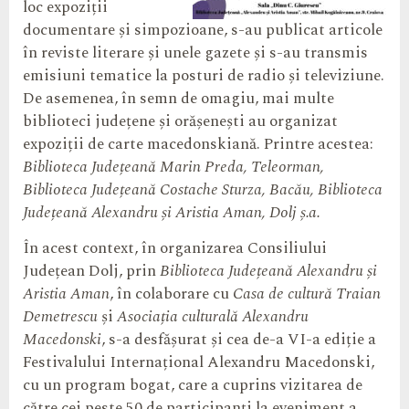
loc expoziții
documentare și simpozioane, s-au publicat articole
în reviste literare și unele gazete și s-au transmis
emisiuni tematice la posturi de radio și televiziune.
De asemenea, în semn de omagiu, mai multe
biblioteci județene și orășenești au organizat
expoziții de carte macedonskiană. Printre acestea:
Biblioteca Județeană Marin Preda, Teleorman,
Biblioteca Județeană Costache Sturza, Bacău, Biblioteca
Județeană Alexandru și Aristia Aman, Dolj ș.a.
În acest context, în organizarea Consiliului
Județean Dolj, prin
Biblioteca Județeană Alexandru și
Aristia Aman
, în colaborare cu
Casa de cultură Traian
Demetrescu
și
Asociația culturală Alexandru
Macedonski
, s-a desfășurat și cea de-a VI-a ediție a
Festivalului Internațional Alexandru Macedonski,
cu un program bogat, care a cuprins vizitarea de
către cei peste 50 de participanți la eveniment a