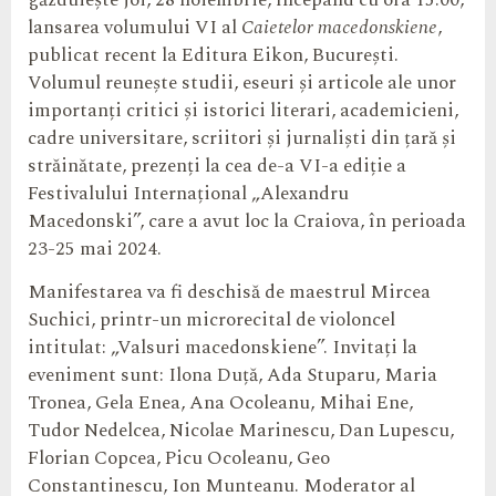
găzduiește joi, 28 noiembrie, începând cu ora 15.00,
lansarea volumului VI al
Caietelor macedonskiene
,
publicat recent la Editura Eikon, București.
Volumul reunește studii, eseuri și articole ale unor
importanți critici și istorici literari, academicieni,
cadre universitare, scriitori și jurnaliști din țară și
străinătate, prezenți la cea de-a VI-a ediție a
Festivalului Internațional „Alexandru
Macedonski”, care a avut loc la Craiova, în perioada
23-25 mai 2024.
Manifestarea va fi deschisă de maestrul Mircea
Suchici, printr-un microrecital de violoncel
intitulat: „Valsuri macedonskiene”. Invitați la
eveniment sunt: Ilona Duță, Ada Stuparu, Maria
Tronea, Gela Enea, Ana Ocoleanu, Mihai Ene,
Tudor Nedelcea, Nicolae Marinescu, Dan Lupescu,
Florian Copcea, Picu Ocoleanu, Geo
Constantinescu, Ion Munteanu. Moderator al