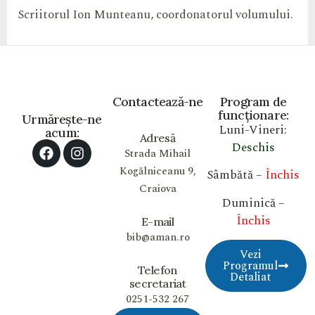
Scriitorul Ion Munteanu, coordonatorul volumului.
Contactează-ne
Program de
funcționare:
Urmărește-ne
Luni-Vineri:
acum:
Adresă
Deschis
Strada Mihail
Kogălniceanu 9,
Sâmbătă –
Închis
Craiova
Duminică –
Închis
E-mail
bib@aman.ro
Vezi
Programul
Telefon
Detaliat
secretariat
0251-532 267