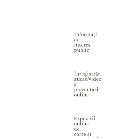
Informații
de
interes
public
Înregistrări
audio/video
și
prezentări
online
Expoziții
online
de
carte și