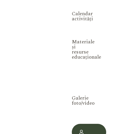
Calendar
activități
Materiale
și
resurse
educaționale
Galerie
foto/video
Contul