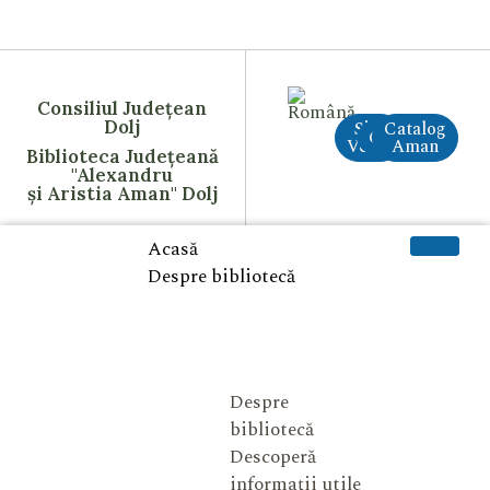
Consiliul Județean
Dolj
Site
Catalog
CreAI
Vechi
Aman
Biblioteca Județeană
"Alexandru
și Aristia Aman" Dolj
Acasă
Despre bibliotecă
Despre
bibliotecă
Descoperă
informații utile