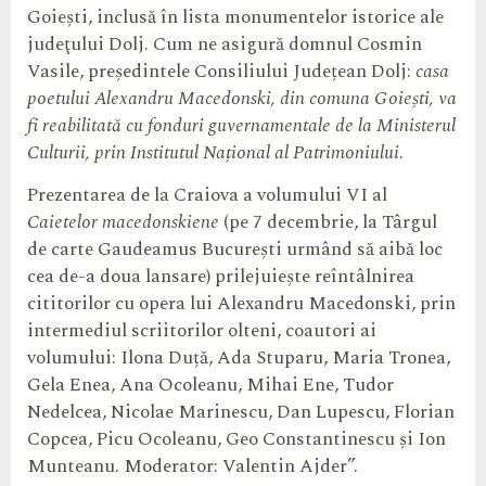
Goieşti, inclusă în lista monumentelor istorice ale
judeţului Dolj. Cum ne asigură domnul Cosmin
Vasile, președintele Consiliului Județean Dolj:
casa
poetului Alexandru Macedonski, din comuna Goiești, va
fi reabilitată cu fonduri guvernamentale de la Ministerul
Culturii, prin Institutul Național al Patrimoniului
.
Prezentarea de la Craiova a volumului VI al
Caietelor macedonskiene
(pe 7 decembrie, la Târgul
de carte Gaudeamus București urmând să aibă loc
cea de-a doua lansare) prilejuiește reîntâlnirea
cititorilor cu opera lui Alexandru Macedonski, prin
intermediul scriitorilor olteni, coautori ai
volumului: Ilona Duță, Ada Stuparu, Maria Tronea,
Gela Enea, Ana Ocoleanu, Mihai Ene, Tudor
Nedelcea, Nicolae Marinescu, Dan Lupescu, Florian
Copcea, Picu Ocoleanu, Geo Constantinescu și Ion
Munteanu. Moderator: Valentin Ajder”.