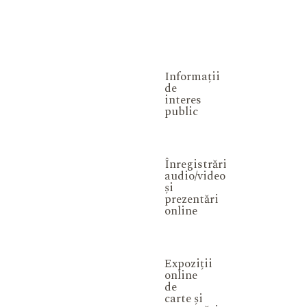
Informații
de
interes
public
Înregistrări
audio/video
și
prezentări
online
Expoziții
online
de
carte și