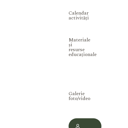
Calendar
activități
Materiale
și
resurse
educaționale
Galerie
foto/video
Contul