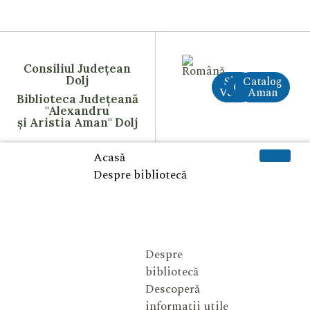
Consiliul Județean
Dolj
Site
Catalog
CreAI
Vechi
Aman
Biblioteca Județeană
"Alexandru
și Aristia Aman" Dolj
Acasă
Despre bibliotecă
Despre
bibliotecă
Descoperă
informații utile