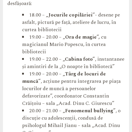
desfășoară:
18.00 –
„Jocurile copilăriei
”- desene pe
asfalt, pictură pe față, ateliere de lucru, în
curtea bibliotecii
19.00 – 20.00 – „
Ora de magie”,
cu
magicianul Mario Popescu, în curtea
bibliotecii
19.00 – 22.00 –
„Cabina foto”
, instantanee
și amintiri de la „O noapte în bibliotecă”
19.00 – 20.00 –
„Târg de locuri de
muncă”
, acțiune pentru integrarea pe piața
locurilor de muncă a persoanelor
defavorizate”, coordonator Constantin
Crăițoiu – sala „Acad. Dinu C. Giurescu”
20.00 – 21.00 –
„Fenomenul bullying”
, o
discuție cu adolescenții, condusă de
psihologul Mihail Jianu – sala „Acad. Dinu