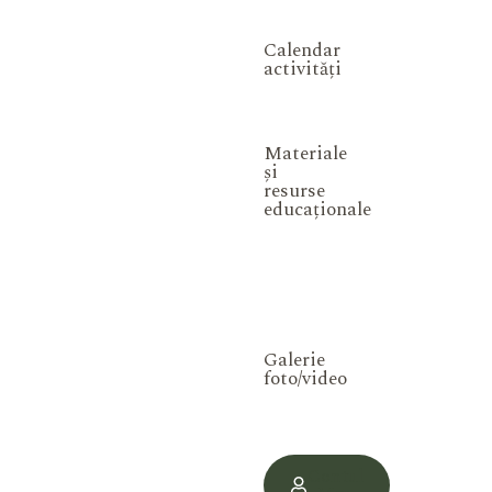
Calendar
activități
Materiale
și
resurse
educaționale
Galerie
foto/video
Contul