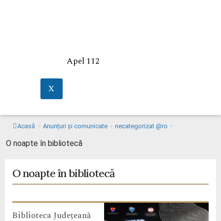
Apel 112
X
Acasă
>
Anunțuri și comunicate
>
necategorizat @ro
>
O noapte în bibliotecă
O noapte în bibliotecă
Biblioteca Județeană