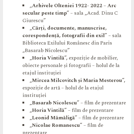
„
Arhivele Olteniei 1922- 2022 – Arc
secular peste timp”
– sala „Acad. Dinu C
Giurescu”
„
Cărți, documente, manuscrise,
corespondență, fotografii din exil” –
sala
Biblioteca Exilului Românesc din Paris
„Basarab Nicolescu”
„Horia Vintilă”,
expoziție de mobilier,
obiecte personale și fotografii – holul de la
etajul instituției
„Mircea Milcovitch și Maria Mesterou”,
expoziție de artă – holul de la etajul
instituției
„Basarab Nicolescu”
– film de prezentare
„Horia Vintilă”
– film de prezentare
„Leonid Mămăligă”
– film de prezentare
„Nicolae Romanescu”
– film de
prezentare