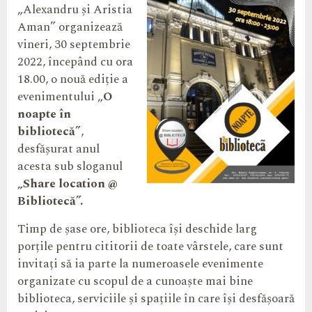
„Alexandru și Aristia
Aman” organizează
vineri, 30 septembrie
2022, începând cu ora
18.00, o nouă ediție a
evenimentului „
O
noapte în
bibliotecă”
,
desfășurat anul
acesta sub sloganul
„Share location @
Bibliotecă”.
Timp de șase ore, biblioteca își deschide larg
porțile pentru cititorii de toate vârstele, care sunt
invitați să ia parte la numeroasele evenimente
organizate cu scopul de a cunoaște mai bine
biblioteca, serviciile și spațiile în care își desfășoară