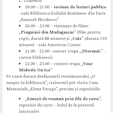
C. Giurescu”
20.00 – 21.00 –
sesiune de lecturi publice
–sala Biblioteca Exilului Românesc din Paris
„Basarab Nicolescu”
20.00 – 23.00 – vizionare de filme-
„
Pinguinii din Madagascar”
(film pentru
copii, durată 88 minute) și „
Cats”
(durata 110
minute) – sala American Corner
21.00 – 22.00- concert trupa
„2NormaL
” –
curtea bibliotecii
22.00 – 23.00 – concert trupa
„Your
Midwife On Ice”
Pe toată durata desfășurării evenimentului „O
noapte în bibliotecă”, craiovenii pot vizita Casa
Memorială „Elena Farago”, precum și expozițiile:
„Emoții de toamnă prin file de carte”,
expoziție de carte – holul de la parterul
instituției