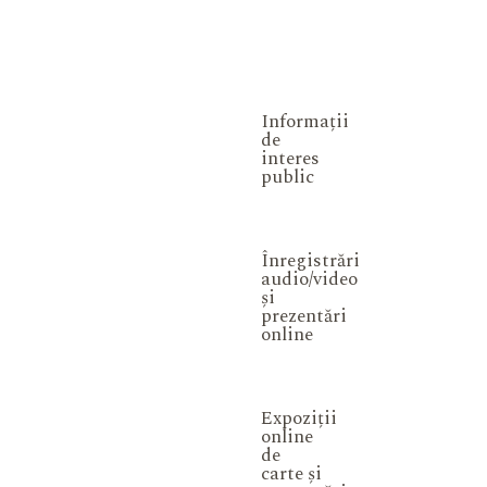
Informații
de
interes
public
Înregistrări
audio/video
și
prezentări
online
Expoziții
online
de
carte și