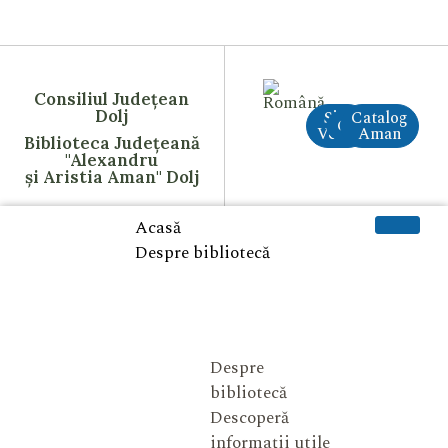
Consiliul Județean
Dolj
Site
Catalog
CreAI
Vechi
Aman
Biblioteca Județeană
"Alexandru
și Aristia Aman" Dolj
Acasă
Despre bibliotecă
Despre
bibliotecă
Descoperă
informații utile