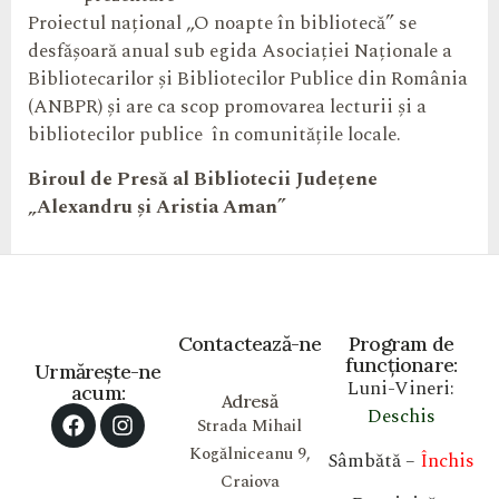
Proiectul național „O noapte în bibliotecă” se
desfășoară anual sub egida Asociației Naționale a
Bibliotecarilor și Bibliotecilor Publice din România
(ANBPR) și are ca scop promovarea lecturii și a
bibliotecilor publice în comunitățile locale.
Biroul de Presă al
Bibliotecii Județene
„
Alexandru și Aristia Aman”
Contactează-ne
Program de
funcționare:
Urmărește-ne
Luni-Vineri:
acum:
Adresă
Deschis
Strada Mihail
Kogălniceanu 9,
Sâmbătă –
Închis
Craiova