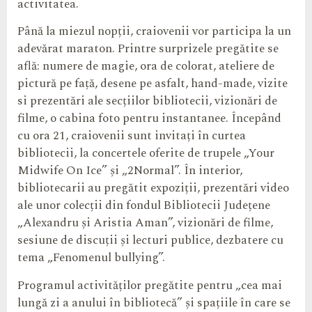
activitatea.
Până la miezul nopții, craiovenii vor participa la un
adevărat maraton. Printre surprizele pregătite se
află: numere de magie, ora de colorat, ateliere de
pictură pe față, desene pe asfalt, hand-made, vizite
si prezentări ale secțiilor bibliotecii, vizionări de
filme, o cabina foto pentru instantanee. Începând
cu ora 21, craiovenii sunt invitați în curtea
bibliotecii, la concertele oferite de trupele „Your
Midwife On Ice” și „2Normal”. În interior,
bibliotecarii au pregătit expoziții, prezentări video
ale unor colecții din fondul Bibliotecii Județene
„Alexandru și Aristia Aman”, vizionări de filme,
sesiune de discuții și lecturi publice, dezbatere cu
tema „Fenomenul bullying”.
Programul activităților pregătite pentru „cea mai
lungă zi a anului în bibliotecă” și spațiile în care se