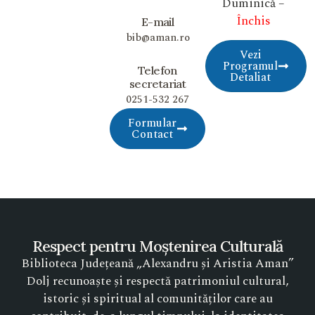
Duminică –
Închis
E-mail
bib@aman.ro
Vezi
Programul
Telefon
Detaliat
secretariat
0251-532 267
Formular
Contact
Respect pentru Moștenirea Culturală
Biblioteca Județeană „Alexandru și Aristia Aman”
Dolj recunoaște și respectă patrimoniul cultural,
istoric și spiritual al comunităților care au