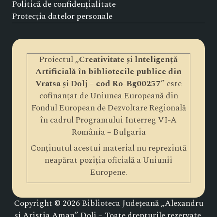
Politică de confidențialitate
Protecția datelor personale
Proiectul „
Creativitate și lnteligență
Artificială în bibliotecile publice din
Vratsa și Dolj – cod Ro-Bg00257
” este
cofinanțat de Uniunea Europeană din
Fondul European de Dezvoltare Regională
în cadrul Programului Interreg VI-A
România – Bulgaria
Conținutul acestui material nu reprezintă
neapărat poziția oficială a Uniunii
Europene.
Copyright © 2026 Biblioteca Județeană „Alexandru
și Aristia Aman” Dolj – Toate drepturile rezervate.