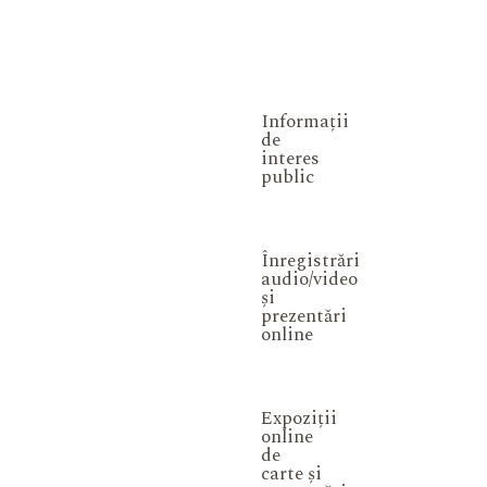
Informații
de
interes
public
Înregistrări
audio/video
și
prezentări
online
Expoziții
online
de
carte și