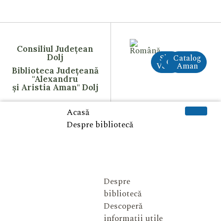
Consiliul Județean
Dolj
Site
Catalog
CreAI
Vechi
Aman
Biblioteca Județeană
"Alexandru
și Aristia Aman" Dolj
Acasă
Despre bibliotecă
Despre
bibliotecă
Descoperă
informații utile