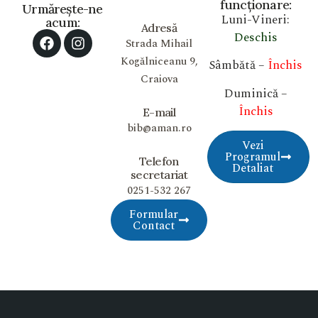
funcționare:
Urmărește-ne
Luni-Vineri:
acum:
Adresă
Deschis
Strada Mihail
Kogălniceanu 9,
Sâmbătă –
Închis
Craiova
Duminică –
Închis
E-mail
bib@aman.ro
Vezi
Programul
Telefon
Detaliat
secretariat
0251-532 267
Formular
Contact