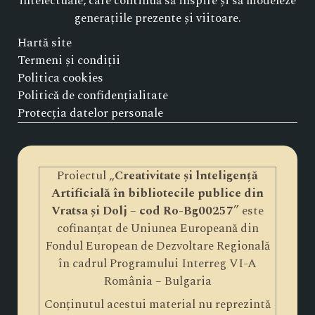
intelectuale, care continuă să inspire și să modeleze
generațiile prezente și viitoare.
Hartă site
Termeni și condiții
Politica cookies
Politică de confidențialitate
Protecția datelor personale
Proiectul „
Creativitate și lnteligență
Artificială în bibliotecile publice din
Vratsa și Dolj – cod Ro-Bg00257
” este
cofinanțat de Uniunea Europeană din
Fondul European de Dezvoltare Regională
în cadrul Programului Interreg VI-A
România – Bulgaria
Conținutul acestui material nu reprezintă