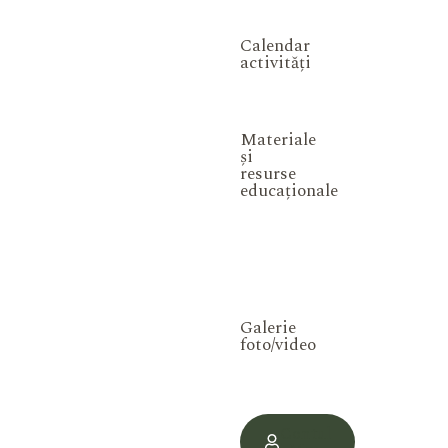
Calendar
activități
Materiale
și
resurse
educaționale
Galerie
foto/video
Contul