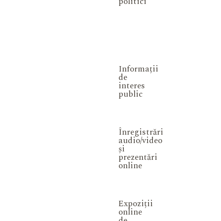
politici
Informații
de
interes
public
Înregistrări
audio/video
și
prezentări
online
Expoziții
online
de