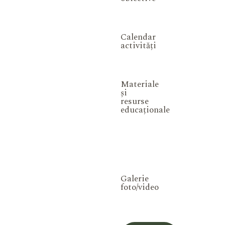
Calendar
activități
Materiale
și
resurse
educaționale
Galerie
foto/video