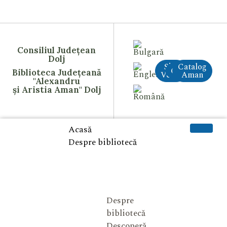
Consiliul Județean
Dolj
Site
Catalog
CreAI
Biblioteca Județeană
Vechi
Aman
"Alexandru
și Aristia Aman" Dolj
Acasă
Despre bibliotecă
Despre
bibliotecă
Descoperă