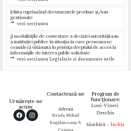
i) lista cuprinzând documentele produse și/sau
gestionate
vezi secțiunea
j) modalitățile de contestare a deciziei autorității sau
a instituției publice în situația în care persoana se
consideră vătămată în privința dreptului de acces la
informațiile de interes public solicitate
vezi secțiunea Legislație și documente utile
Contactează-ne
Program de
funcționare:
Urmărește-ne
Luni-Vineri:
acum:
Adresă
Deschis
Strada Mihail
Kogălniceanu 9,
Sâmbătă –
Închis
Craiova