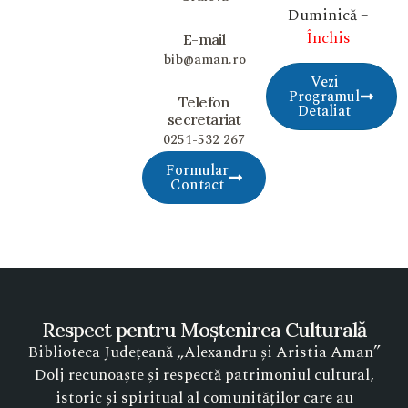
Duminică –
Închis
E-mail
bib@aman.ro
Vezi
Programul
Telefon
Detaliat
secretariat
0251-532 267
Formular
Contact
Respect pentru Moștenirea Culturală
Biblioteca Județeană „Alexandru și Aristia Aman”
Dolj recunoaște și respectă patrimoniul cultural,
istoric și spiritual al comunităților care au