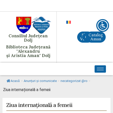
Site
Catalog
Consiliul Județean
CreAI
Vechi
Aman
Dolj
Biblioteca Județeană
"Alexandru
și Aristia Aman" Dolj
Acasă
>
Anunțuri și comunicate
>
necategorizat @ro
>
Ziua internațională a femeii
Ziua internațională a femeii