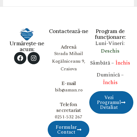
Contactează-ne
Program de
funcționare:
Luni-Vineri:
Urmărește-ne
Adresă
acum:
Deschis
Strada Mihail
Kogălniceanu 9,
Sâmbătă –
Închis
Craiova
Duminică –
Închis
E-mail
bib@aman.ro
Vezi
Programul
Telefon
Detaliat
secretariat
0251-532 267
Formular
Contact