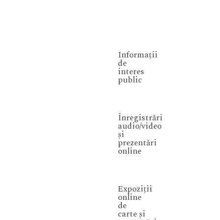
Informații
de
interes
public
Înregistrări
audio/video
și
prezentări
online
Expoziții
online
de
carte și