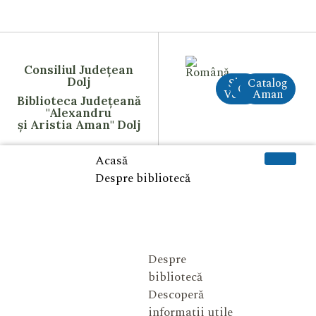
Consiliul Județean
Dolj
Site
Catalog
CreAI
Vechi
Aman
Biblioteca Județeană
"Alexandru
și Aristia Aman" Dolj
Acasă
Despre bibliotecă
Despre
bibliotecă
Descoperă
informații utile