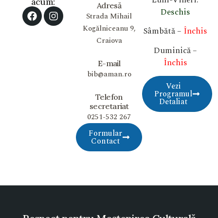
acum:
Adresă
Deschis
Strada Mihail
Kogălniceanu 9,
Sâmbătă –
Închis
Craiova
Duminică –
Închis
E-mail
bib@aman.ro
Vezi
Programul
Telefon
Detaliat
secretariat
0251-532 267
Formular
Contact