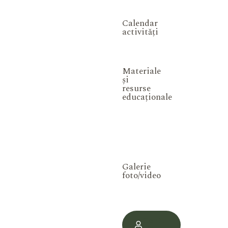
Calendar
activități
Materiale
și
resurse
educaționale
Galerie
foto/video
Contul