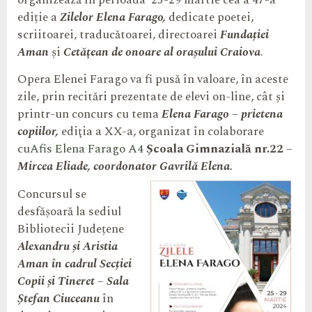
organizează în perioada 25-29 martie cea a 47-a
ediție a
Zilelor Elena Farago,
dedicate poetei,
scriitoarei, traducătoarei, directoarei
Fundației
Aman
și
Cetăţean de onoare al oraşului Craiova
.
Opera Elenei Farago va fi pusă în valoare, în aceste
zile, prin recitări prezentate de elevi on-line, cât şi
printr-un concurs cu tema
Elena Farago – prietena
copiilor,
ediţia a XX-a, organizat în colaborare
cu
Afis Elena Farago A4
Şcoala Gimnazială nr.22
–
Mircea Eliade, coordonator Gavrilă Elena.
Concursul se
desfășoară la sediul
Bibliotecii Județene
Alexandru și Aristia
Aman în cadrul Secției
Copii și Tineret – Sala
Ștefan Ciuceanu
în