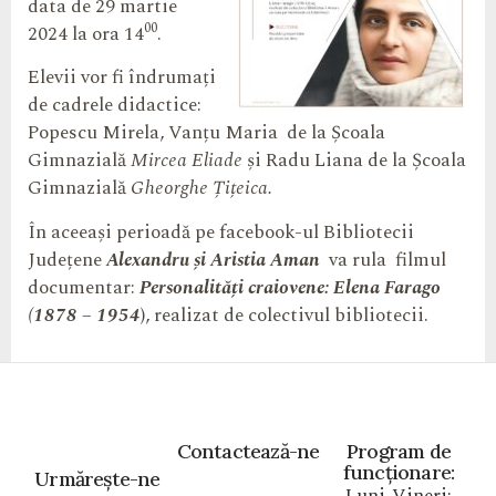
data de 29 martie
00
2024 la ora 14
.
Elevii vor fi îndrumați
de cadrele didactice:
Popescu Mirela, Vanțu Maria de la Școala
Gimnazială
Mircea Eliade
și Radu Liana de la Școala
Gimnazială
Gheorghe Țițeica.
În aceeași perioadă pe facebook-ul Bibliotecii
Județene
Alexandru și Aristia Aman
va rula filmul
documentar:
Personalități craiovene: Elena Farago
(1878 – 1954
), realizat de colectivul bibliotecii.
Contactează-ne
Program de
funcționare:
Urmărește-ne
Luni-Vineri: