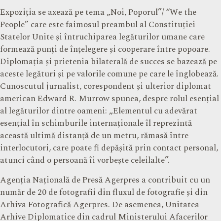
Expoziția se axează pe tema „Noi, Poporul”/ “We the
People” care este faimosul preambul al Constituției
Statelor Unite și întruchiparea legăturilor umane care
formează punți de înțelegere și cooperare între popoare.
Diplomația și prietenia bilaterală de succes se bazează pe
aceste legături și pe valorile comune pe care le înglobează.
Cunoscutul jurnalist, corespondent și ulterior diplomat
american Edward R. Murrow spunea, despre rolul esențial
al legăturilor dintre oameni: „Elementul cu adevărat
esențial în schimburile internaționale îl reprezintă
această ultimă distanță de un metru, rămasă între
interlocutori, care poate fi depășită prin contact personal,
atunci când o persoană îi vorbește celeilalte”.
Agenția Națională de Presă Agerpres a contribuit cu un
număr de 20 de fotografii din fluxul de fotografie și din
Arhiva Fotografică Agerpres. De asemenea, Unitatea
Arhive Diplomatice din cadrul Ministerului Afacerilor