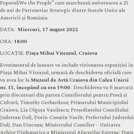
Poporul/We the People” care marchează aniversarea a 25
de ani de Parteneriat Strategic dintre Statele Unite ale
Americii și România.
DATA:
Miercuri, 17 august 2022
ORA:
18:00
LOCAȚIE:
Piața Mihai Viteazul, Craiova
Evenimentul de lansare va include vizionarea expoziției în
Piața Mihai Viteazul, urmată de deschiderea oficială care
va avea loc la
Muzeul de Artă Craiova din Calea Unirii
nr. 15, începând cu ora 19:00
. Deschiderea va fi marcată
prin discursuri din partea Consilierului pentru Presă și
Cultură, Timothy Gerhardson; Primarului Municipiului
Craiova, Lia Olguța Vasilescu; Președintelui Consiliului
Judetean Dolj, Dorin-Cosmin Vasile; Prefectului Județului
Dolj, Dan Diaconu; Ministrului Consilier – Unitatea
Arhive Diplomatice a Ministerul Afacerilor Externe, Doru