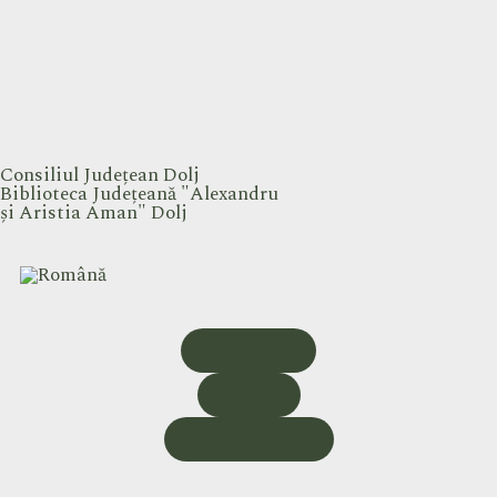
Consiliul Județean Dolj
Biblioteca Județeană "Alexandru
și Aristia Aman" Dolj
Site Vechi
CreAI
Catalog Aman