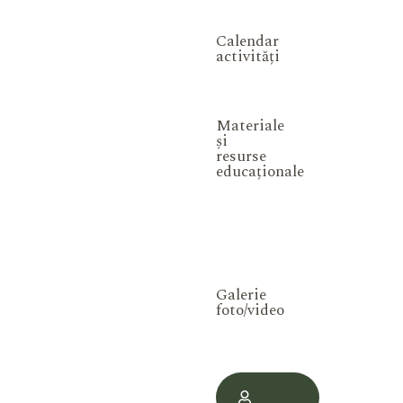
Calendar
activități
Materiale
și
resurse
educaționale
Galerie
foto/video
Contul