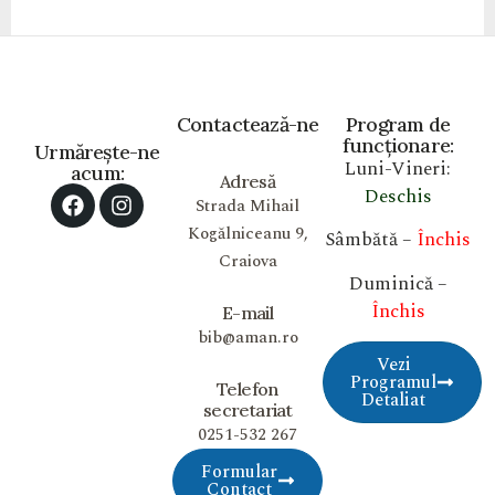
Contactează-ne
Program de
funcționare:
Urmărește-ne
Luni-Vineri:
acum:
Adresă
Deschis
Strada Mihail
Kogălniceanu 9,
Sâmbătă –
Închis
Craiova
Duminică –
Închis
E-mail
bib@aman.ro
Vezi
Programul
Telefon
Detaliat
secretariat
0251-532 267
Formular
Contact