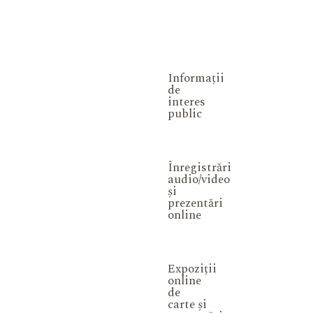
Informații
de
interes
public
Înregistrări
audio/video
și
prezentări
online
Expoziții
online
de
carte și