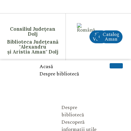
Consiliul Județean
Dolj
Site
Catalog
CreAI
Vechi
Aman
Biblioteca Județeană
"Alexandru
și Aristia Aman" Dolj
Acasă
Despre bibliotecă
Despre
bibliotecă
Descoperă
informații utile