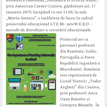
Biblioteca Județeană „Alexandru și Aristia Aman”,
prin American Corner Craiova, găzduiește joi, 17
ianuarie 2019, începând cu ora 11:00, în sala
„Marin Sorescu”, o întâlnirea de lucru în cadrul
proiectului educațional S.T.E.M.: newW.E.R.D. –
metode de dezvoltare a cercetării educaționale.
Proiectul are ca
parteneri profesori
din România, Italia,
Portugalia și Fosta
Republică Iugoslavă a
Macedoniei. România
este reprezentată de
Liceul Teoretic „Tudor
Arghezi” din Craiova,
prin profesorii Anca
Oana Busuioc și
Georgeta Manafu. În