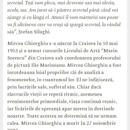
secretul. Toți vom pleca, mai devreme sau mai târziu,
acolo, sus. Am jurat să-i păstrez secretul până când voi
ajunge și eu lângă el. Atunci îl vom mărturisi sau poate
va fi altcineva care va reuși să spargă secretul, la rândul
său
”, Ștefan Silaghi.
Mircea Ghiorghiu s-a născut la Craiova în 10 mai
1953 și a urmat cursurile Liceului de Artă “Marin
Sorescu” din Craiova sub coordonarea profesorului
de pictură Ilie Marineanu. Mircea Ghiorghiu a fost
întotdeauna loial propriilor căi de analiză a
fenomenelor, în cuantumul lor. El ne înfățișează,
prin lucrările sale, sufletul său. Chiar dacă
răscrucile vieții se repetă ritmic, asemenea
evenimentelor primordiale, viața continuă veșnic,
iar licăririle de speranță apar mereu în destinele
noastre. Toate acestea ne determină să ne urmam
calea. Mircea Ghiorghiu a murit în 27 noiembrie