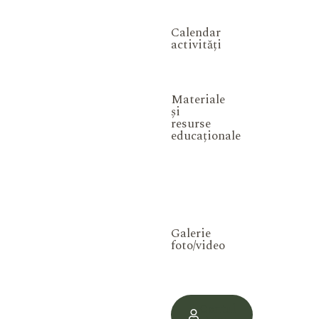
Calendar
activități
Materiale
și
resurse
educaționale
Galerie
foto/video
Contul