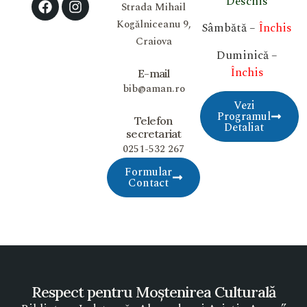
Deschis
Strada Mihail
Kogălniceanu 9,
Sâmbătă –
Închis
Craiova
Duminică –
Închis
E-mail
bib@aman.ro
Vezi
Programul
Telefon
Detaliat
secretariat
0251-532 267
Formular
Contact
Respect pentru Moștenirea Culturală