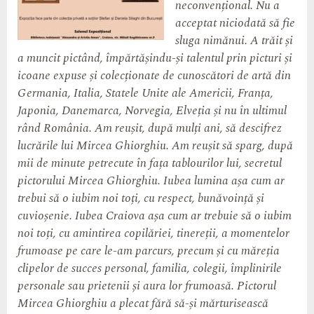
neconvențional. Nu a
acceptat niciodată să fie
sluga nimănui. A trăit și
a muncit pictând, împărtășindu-și talentul prin picturi și
icoane expuse și colecționate de cunoscători de artă din
Germania, Italia, Statele Unite ale Americii, Franța,
Japonia, Danemarca, Norvegia, Elveția și nu în ultimul
rând România. Am reușit, după mulți ani, să descifrez
lucrările lui Mircea Ghiorghiu. Am reușit să sparg, după
mii de minute petrecute în fața tablourilor lui, secretul
pictorului Mircea Ghiorghiu. Iubea lumina așa cum ar
trebui să o iubim noi toți, cu respect, bunăvoință și
cuvioșenie. Iubea Craiova așa cum ar trebuie să o iubim
noi toți, cu amintirea copilăriei, tinereții, a momentelor
frumoase pe care le-am parcurs, precum și cu măreția
clipelor de succes personal, familia, colegii, împlinirile
personale sau prietenii și aura lor frumoasă. Pictorul
Mircea Ghiorghiu a plecat fără să-și mărturisească