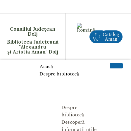
Consiliul Județean
Dolj
Site
Catalog
CreAI
Vechi
Aman
Biblioteca Județeană
"Alexandru
și Aristia Aman" Dolj
Acasă
Despre bibliotecă
Despre
bibliotecă
Descoperă
informații utile