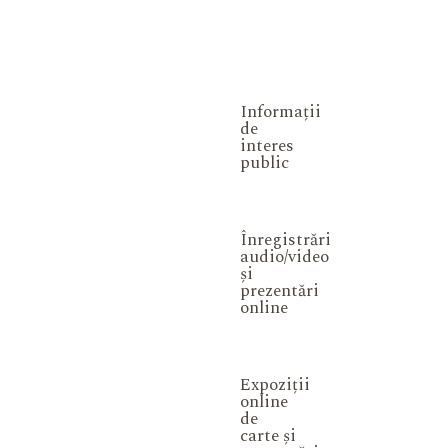
Informații
de
interes
public
Înregistrări
audio/video
și
prezentări
online
Expoziții
online
de
carte și