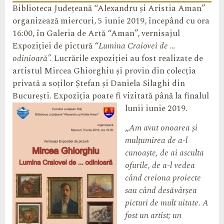
Biblioteca Județeană “Alexandru și Aristia Aman”
organizează miercuri, 5 iunie 2019, începând cu ora
16:00, în Galeria de Artă “Aman”, vernisajul
Expoziției de pictură “
Lumina Craiovei de …
odinioară”.
Lucrările expoziției au fost realizate de
artistul Mircea Ghiorghiu și provin din colecția
privată a soților Ștefan și Daniela Silaghi din
București. Expoziția poate fi vizitată până la finalul
lunii iunie 2019.
„
Am avut onoarea și
mulțumirea de a-l
cunoaște, de ai asculta
ofurile, de a-l vedea
când creiona proiecte
sau când desăvârșea
picturi de mult uitate. A
fost un artist; un