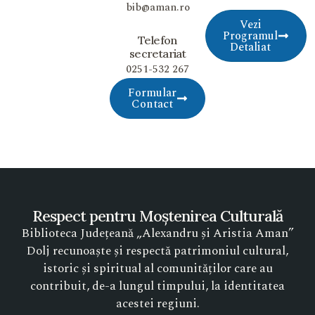
bib@aman.ro
Vezi
Programul
Telefon
Detaliat
secretariat
0251-532 267
Formular
Contact
Respect pentru Moștenirea Culturală
Biblioteca Județeană „Alexandru și Aristia Aman”
Dolj recunoaște și respectă patrimoniul cultural,
istoric și spiritual al comunităților care au
contribuit, de-a lungul timpului, la identitatea
acestei regiuni.