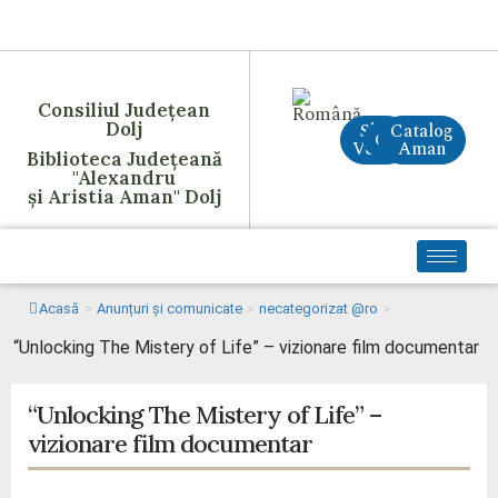
Consiliul Județean
Dolj
Site
Catalog
CreAI
Vechi
Aman
Biblioteca Județeană
"Alexandru
și Aristia Aman" Dolj
Acasă
>
Anunțuri și comunicate
>
necategorizat @ro
>
“Unlocking The Mistery of Life” – vizionare film documentar
“Unlocking The Mistery of Life” –
vizionare film documentar