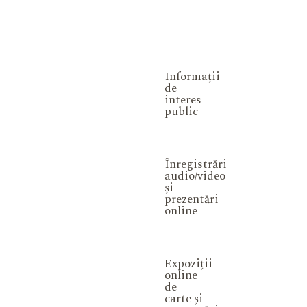
Informații
de
interes
public
Înregistrări
audio/video
și
prezentări
online
Expoziții
online
de
carte și