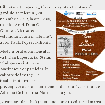
Biblioteca Județeană „Alexandru și Aristia
Aman”
găzduiește miercuri, 20
noiembrie 2019, la ora 17.00,
în sala „Acad. Dinu C.
Giurescu”, lansarea
volumului „Turn în labirint”,
autor Paula Popescu-Ilioniu.
Moderatorul evenimentului
va fi Dan Lupescu, iar Ștefan
Vlăduțescu și Nicolae
Marinescu vor participa în
calitate de invitați. La
finalul întâlnirii, cei
prezenți vor asista la un moment de lectură, susținut de
Adriana Cichirdan și Marilena Tiugan.
„Acum ne aflăm în fața unui nou produs editorial marca