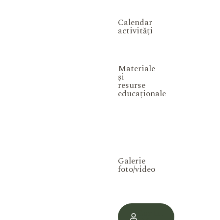
Calendar
activități
Materiale
și
resurse
educaționale
Galerie
foto/video
Contul