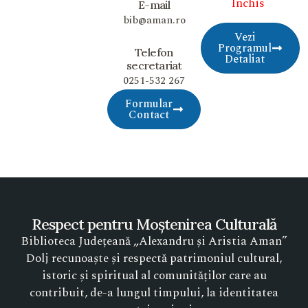
Închis
E-mail
bib@aman.ro
Vezi
Programul
Telefon
Detaliat
secretariat
0251-532 267
Formular
Contact
Respect pentru Moștenirea Culturală
Biblioteca Județeană „Alexandru și Aristia Aman”
Dolj recunoaște și respectă patrimoniul cultural,
istoric și spiritual al comunităților care au
contribuit, de-a lungul timpului, la identitatea