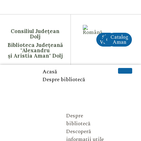
Consiliul Județean
Dolj
Site
Catalog
CreAI
Vechi
Aman
Biblioteca Județeană
"Alexandru
și Aristia Aman" Dolj
Acasă
Despre bibliotecă
Despre
bibliotecă
Descoperă
informații utile