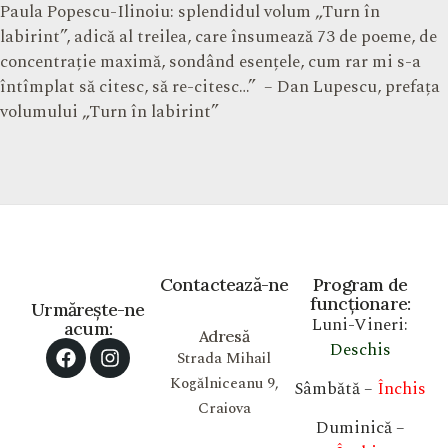
Paula Popescu-Ilinoiu: splendidul volum „Turn în
labirint”, adică al treilea, care însumează 73 de poeme, de
concentrație maximă, sondând esențele, cum rar mi s-a
întîmplat să citesc, să re-citesc…” – Dan Lupescu, prefața
volumului „Turn în labirint”
Contactează-ne
Program de
funcționare:
Urmărește-ne
Luni-Vineri:
acum:
Adresă
Deschis
Strada Mihail
Kogălniceanu 9,
Sâmbătă –
Închis
Craiova
Duminică –