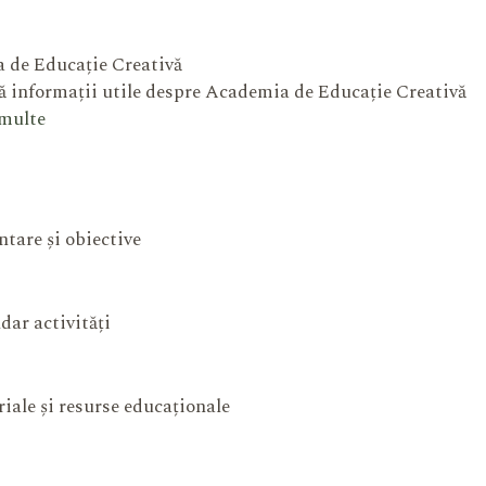
 de Educație Creativă
 informații utile despre Academia de Educație Creativă
 multe
ntare și obiective
dar activități
iale și resurse educaționale