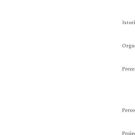
Istor
Organ
Preze
Perso
Proie