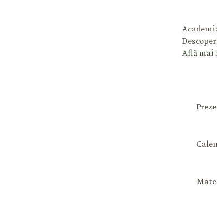
Academia
Descoperă
Află mai
Preze
Calen
Mater