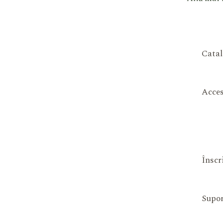
Catal
Acces
Înscr
Supor