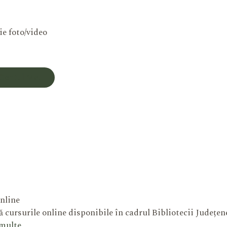
ie foto/video
Contul Meu
nline
 cursurile online disponibile în cadrul Bibliotecii Județe
 multe