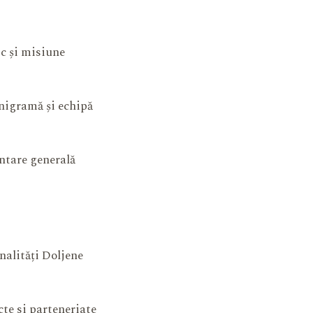
ic și misiune
igramă și echipă
ntare generală
nalități Doljene
cte si parteneriate