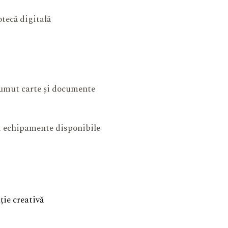
otecă digitală
mut carte și documente
și echipamente disponibile
ie creativă