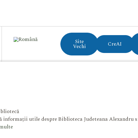
Site
CreAI
Vechi
bliotecă
 informații utile despre Biblioteca Judeteana Alexandru 
 multe