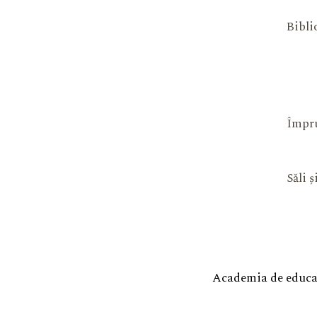
Bibli
Împru
Săli 
Academia de educaț