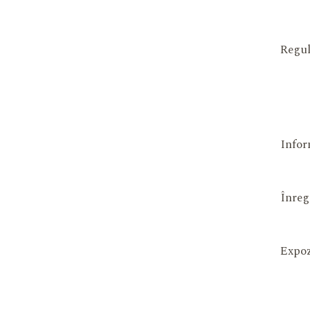
Regul
Infor
Înreg
Expoz