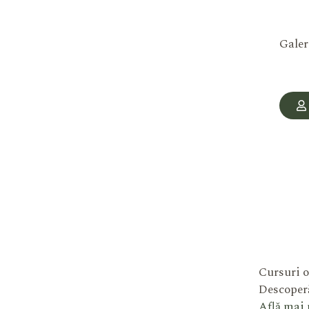
Galer
Cursuri o
Descoperă
Află mai