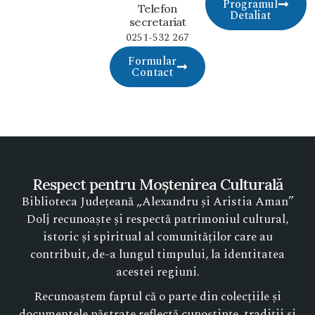
Programul
Telefon
Detaliat
secretariat
0251-532 267
Formular
Contact
Respect pentru Moștenirea Culturală
Biblioteca Județeană „Alexandru și Aristia Aman”
Dolj recunoaște și respectă patrimoniul cultural,
istoric și spiritual al comunităților care au
contribuit, de-a lungul timpului, la identitatea
acestei regiuni.
Recunoaștem faptul că o parte din colecțiile și
documentele păstrate reflectă cunoștințe, tradiții și