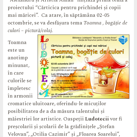
“Alexandru și Aristia Aman” inițiază prima temă a
proiectului “Cărticica pentru prichindei și copii
mai măricei”. Ca atare, în săptămâna 02-05
octombrie, se va desfășura tema
Toamna , bogăție de
culori – pictură/colaj.
Toamna
este un
anotimp
minunat,
în care
culorile se
împletesc
în armonii
cromatice uluitoare, oferindu-le micuților
posibilitatea de a da măsura talentului și
măiestriei lor artistice. Oaspeții
Ludotecii
vor fi
preșcolarii și școlarii de la grădinițele „Ștefan
Velovan”, „Otilia Cazimir” și „Floarea Soarelui”,