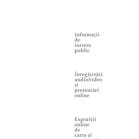
Informații
de
interes
public
Înregistrări
audio/video
și
prezentări
online
Expoziții
online
de
carte și