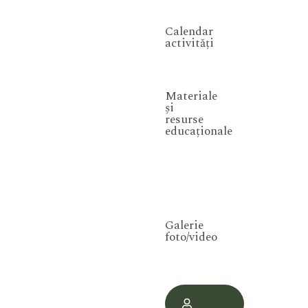
Calendar
activități
Materiale
și
resurse
educaționale
Galerie
foto/video
Contul