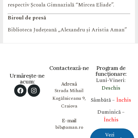
respectiv Școala Gimnazială “Mircea Eliade”.
Biroul de presă
Biblioteca Județeană „Alexandru și Aristia Aman”
Contactează-ne
Program de
funcționare:
Urmărește-ne
Luni-Vineri:
acum:
Adresă
Deschis
Strada Mihail
Kogălniceanu 9,
Sâmbătă –
Închis
Craiova
Duminică –
Închis
E-mail
bib@aman.ro
Vezi