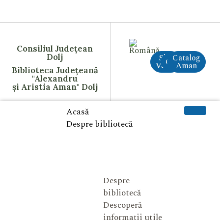
Consiliul Județean
Dolj
Site
Catalog
CreAI
Vechi
Aman
Biblioteca Județeană
"Alexandru
și Aristia Aman" Dolj
Acasă
Despre bibliotecă
Despre
bibliotecă
Descoperă
informații utile