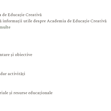
 de Educație Creativă
 informații utile despre Academia de Educație Creativă
 multe
ntare și obiective
dar activități
iale și resurse educaționale