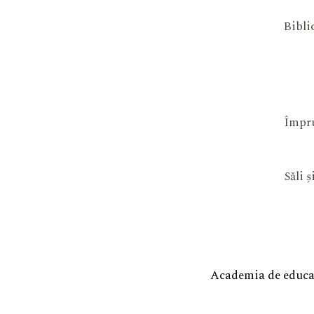
Bibli
Împru
Săli 
Academia de educaț