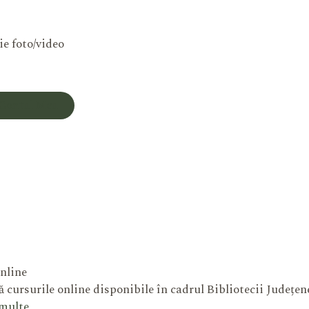
ie foto/video
Contul Meu
nline
 cursurile online disponibile în cadrul Bibliotecii Județe
 multe