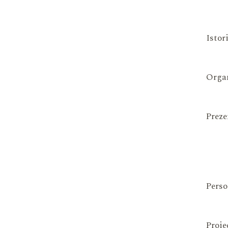
Istor
Organ
Preze
Perso
Proie