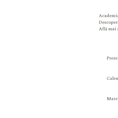
Academia
Descoperă
Află mai
Preze
Calen
Mater