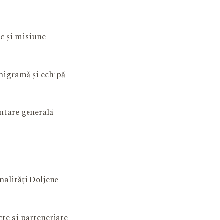
ic și misiune
igramă și echipă
ntare generală
nalități Doljene
cte si parteneriate