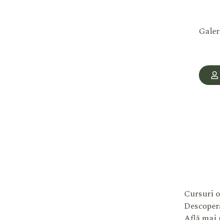
Galer
Cursuri o
Descoperă
Află mai