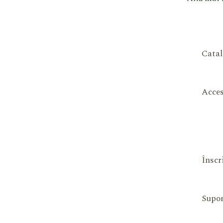
Catal
Acces
Înscr
Supor