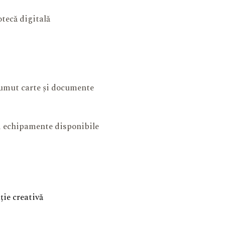
otecă digitală
mut carte și documente
și echipamente disponibile
ie creativă