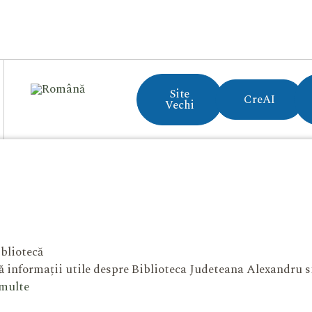
Site
CreAI
Vechi
bliotecă
 informații utile despre Biblioteca Judeteana Alexandru 
 multe