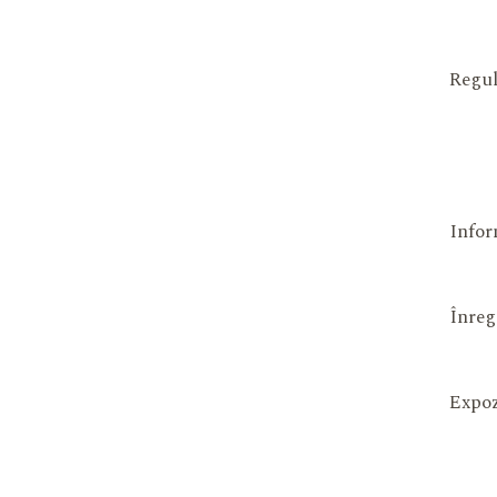
Regul
Infor
Înreg
Expoz