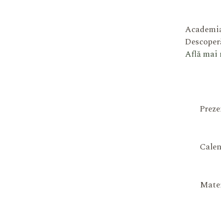
Academia
Descoperă
Află mai
Preze
Calen
Mater