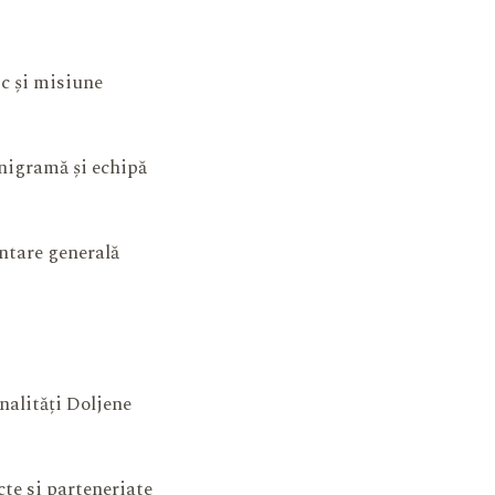
ic și misiune
igramă și echipă
ntare generală
nalități Doljene
cte si parteneriate