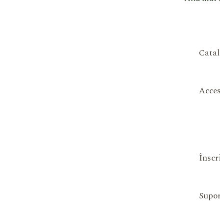
Catal
Acces
Înscr
Supor