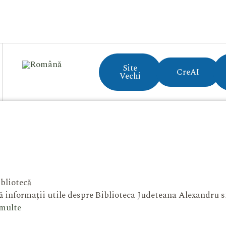
Site
CreAI
Vechi
bliotecă
 informații utile despre Biblioteca Judeteana Alexandru 
 multe