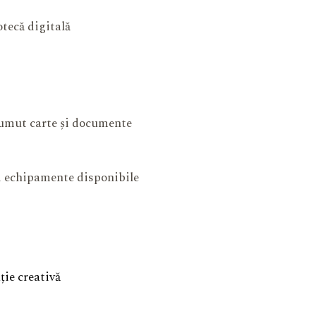
otecă digitală
mut carte și documente
și echipamente disponibile
ie creativă