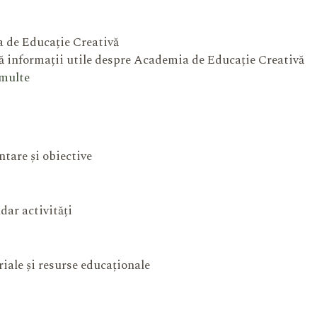
 de Educație Creativă
 informații utile despre Academia de Educație Creativă
 multe
ntare și obiective
dar activități
iale și resurse educaționale