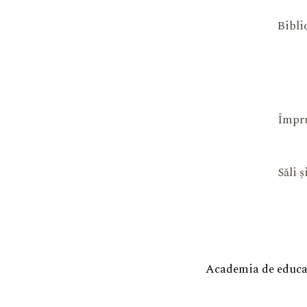
Bibli
Împru
Săli 
Academia de educaț