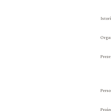
Istor
Organ
Preze
Perso
Proie