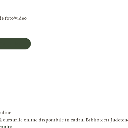
ie foto/video
Contul Meu
nline
 cursurile online disponibile în cadrul Bibliotecii Județe
 multe