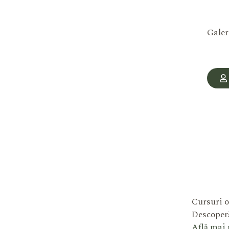
Galer
Cursuri o
Descoperă
Află mai