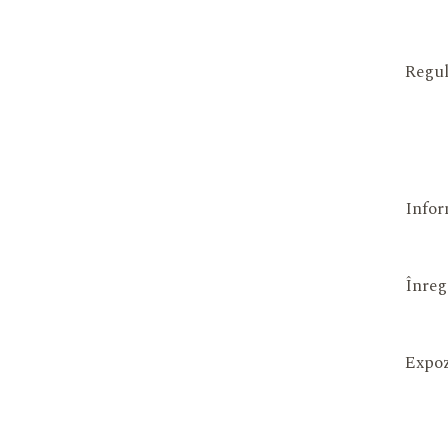
Regul
Infor
Înreg
Expoz