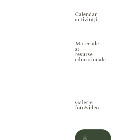
Calendar
activități
Materiale
și
resurse
educaționale
Galerie
foto/video
Contul