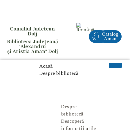
Consiliul Județean
Dolj
Site
Catalog
CreAI
Vechi
Aman
Biblioteca Județeană
"Alexandru
și Aristia Aman" Dolj
Acasă
Despre bibliotecă
Despre
bibliotecă
Descoperă
informații utile