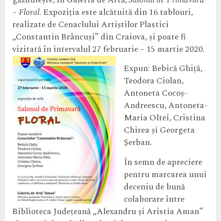
găzduiește, în Galeria de Artă,
Salonul de Primăvară
– Floral
. Expoziția este alcătuită din 16 tablouri,
realizate de Cenaclului Artiștilor Plastici
„Constantin Brâncuși” din Craiova, și poate fi
vizitată în intervalul 27 februarie – 15 martie 2020.
Expun: Bebică Ghiță,
Teodora Ciolan,
Antoneta Cocoș-
Andreescu, Antoneta-
Maria Oltei, Cristina
Chirea și Georgeta
Șerban.
În semn de apreciere
pentru marcarea unui
deceniu de bună
colaborare între
Biblioteca Județeană „Alexandru și Aristia Aman”