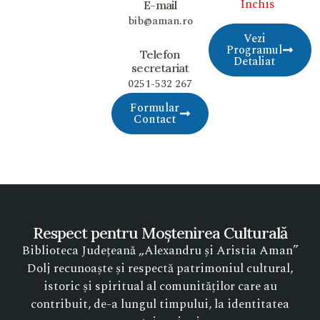
Închis
E-mail
bib@aman.ro
Vezi
Programul
Telefon
Detaliat
secretariat
0251-532 267
Formular
Contact
Respect pentru Moștenirea Culturală
Biblioteca Județeană „Alexandru și Aristia Aman”
Dolj recunoaște și respectă patrimoniul cultural,
istoric și spiritual al comunităților care au
contribuit, de-a lungul timpului, la identitatea