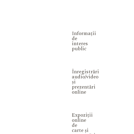
Informații
de
interes
public
Înregistrări
audio/video
și
prezentări
online
Expoziții
online
de
carte și