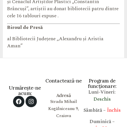
și Cenaclul Artiștilor Plastici „Constantin
Brâncuși”, artiștii au donat bibliotecii patru dintre
cele 16 tablouri expuse .
Biroul de Presă
al Bibliotecii Județene „Alexandru și Aristia
Aman”
Contactează-ne
Program de
funcționare:
Urmărește-ne
Luni-Vineri:
acum:
Adresă
Deschis
Strada Mihail
Kogălniceanu 9,
Sâmbătă –
Închis
Craiova
Duminică –