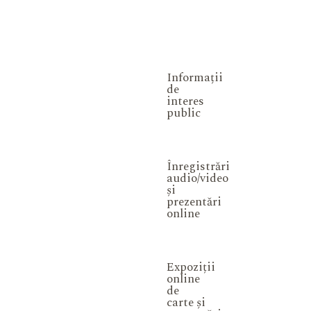
Informații
de
interes
public
Înregistrări
audio/video
și
prezentări
online
Expoziții
online
de
carte și