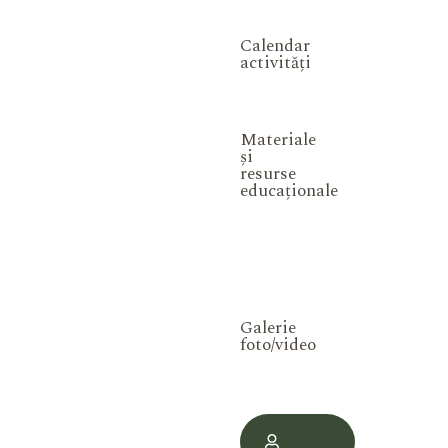
Calendar
activități
Materiale
și
resurse
educaționale
Galerie
foto/video
Contul