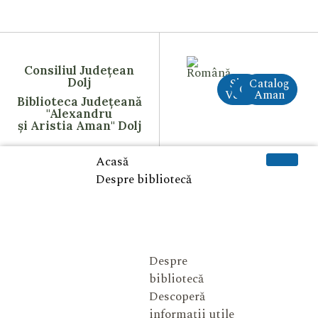
Consiliul Județean
Dolj
Site
Catalog
CreAI
Vechi
Aman
Biblioteca Județeană
"Alexandru
și Aristia Aman" Dolj
Acasă
Despre bibliotecă
Despre
bibliotecă
Descoperă
informații utile