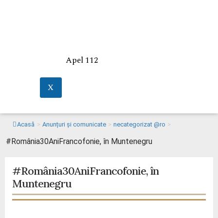
Apel 112
X
Acasă
>
Anunțuri și comunicate
>
necategorizat @ro
>
#România30AniFrancofonie, în Muntenegru
#România30AniFrancofonie, în
Muntenegru