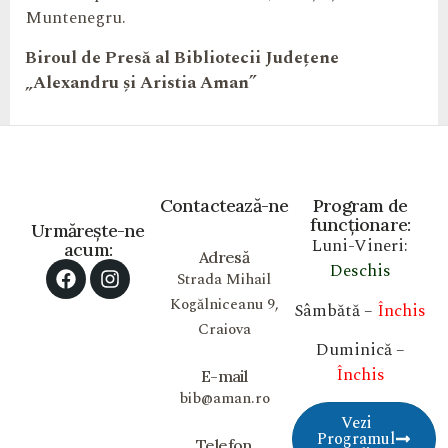
Muntenegru.
Biroul de Presă al
Bibliotecii Județene
„
Alexandru și Aristia Aman”
Contactează-ne
Program de
funcționare:
Urmărește-ne
Luni-Vineri:
acum:
Adresă
Deschis
Strada Mihail
Kogălniceanu 9,
Sâmbătă –
Închis
Craiova
Duminică –
Închis
E-mail
bib@aman.ro
Vezi
Programul
Telefon