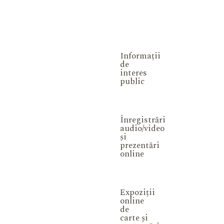
Informații
de
interes
public
Înregistrări
audio/video
și
prezentări
online
Expoziții
online
de
carte și