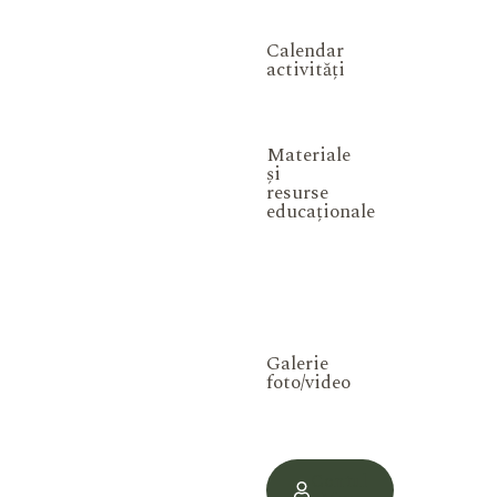
Calendar
activități
Materiale
și
resurse
educaționale
Galerie
foto/video
Contul