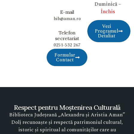
Duminică –
Închis
E-mail
bib@aman.ro
Vezi
Programul
Telefon
Detaliat
secretariat
0251-532 267
Formular
Contact
Respect pentru Moștenirea Culturală
Biblioteca Județeană „Alexandru și Aristia Aman”
Dolj recunoaște și respectă patrimoniul cultural,
istoric și spiritual al comunităților care au