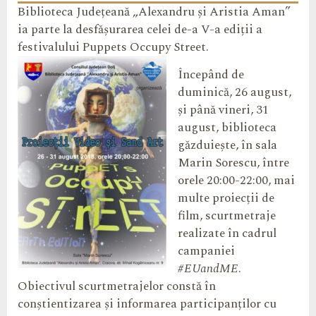
Biblioteca Județeană „Alexandru și Aristia Aman”
ia parte la desfășurarea celei de-a V-a ediții a
festivalului Puppets Occupy Street.
Începând de
duminică, 26 august,
și până vineri, 31
august, biblioteca
găzduiește, în sala
Marin Sorescu, între
orele 20:00-22:00, mai
multe proiecții de
film, scurtmetraje
realizate în cadrul
campaniei
#EUandME
.
Obiectivul scurtmetrajelor constă în
conștientizarea și informarea participanților cu