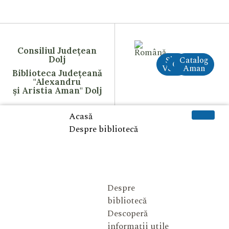
Consiliul Județean
Dolj
Site
Catalog
CreAI
Vechi
Aman
Biblioteca Județeană
"Alexandru
și Aristia Aman" Dolj
Acasă
Despre bibliotecă
Despre
bibliotecă
Descoperă
informații utile