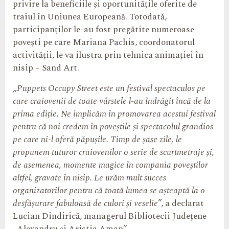
privire la beneficiile și oportunitățile oferite de
traiul în Uniunea Europeană. Totodată,
participanților le-au fost pregătite numeroase
povești pe care Mariana Pachis, coordonatorul
activității, le va ilustra prin tehnica animației în
nisip – Sand Art.
„
Puppets Occupy Street este un festival spectaculos pe
care craiovenii de toate vârstele l-au îndrăgit încă de la
prima ediție. Ne implicăm în promovarea acestui festival
pentru că noi credem în poveștile și spectacolul grandios
pe care ni-l oferă păpușile. Timp de șase zile, le
propunem tuturor craiovenilor o serie de scurtmetraje și,
de asemenea, momente magice în compania poveștilor
altfel, gravate în nisip. Le urăm mult succes
organizatorilor pentru că toată lumea se așteaptă la o
desfășurare fabuloasă de culori și veselie
”, a declarat
Lucian Dindirică, managerul Bibliotecii Județene
„Alexandru și Aristia Aman”.