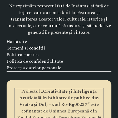
Ne exprimăm respectul față de înaintași și față de
toți cei care au contribuit la păstrarea și
transmiterea acestor valori culturale, istorice și
intelectuale, care continuă să inspire și să modeleze
generațiile prezente și viitoare.
Hartă site
Termeni și condiții
Politica cookies
Politică de confidențialitate
Protecția datelor personale
Proiectul „
Creativitate și lnteligență
Artificială în bibliotecile publice din
Vratsa și Dolj – cod Ro-Bg00257
” este
cofinanțat de Uniunea Europeană din
Fondul European de Dezvoltare Regională