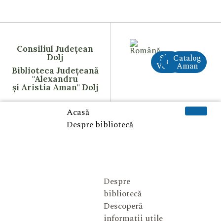
Consiliul Județean
Dolj
Site
Catalog
CreAI
Vechi
Aman
Biblioteca Județeană
"Alexandru
și Aristia Aman" Dolj
Acasă
Despre bibliotecă
Despre
bibliotecă
Descoperă
informații utile