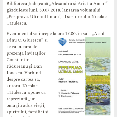
Biblioteca Județeană „Alexandru și Aristia Aman”
găzduiește luni, 30.07.2018, lansarea volumului
„Periprava. Ultimul liman”, al scriitorului Nicolae
Tătulescu.
Evenimentul va incepe la ora 17.00, în sala „Acad.
Dinu C.
Giurescu” și
se va bucura de
prezența invitaților
Constantin
Pădureanu și Dan
Ionescu. Vorbind
despre cartea sa,
autorul Nicolae
Tătulescu spune ca
reprezintă „un
omagiu adus vieții,
spiritului, familiei și