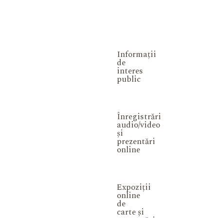
Informații
de
interes
public
Înregistrări
audio/video
și
prezentări
online
Expoziții
online
de
carte și