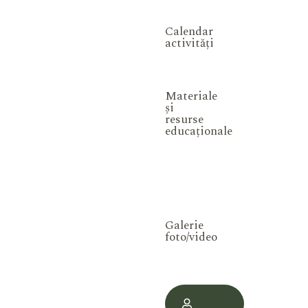
Calendar
activități
Materiale
și
resurse
educaționale
Galerie
foto/video
Contul