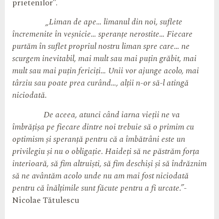
prietenilor”.
„Liman de ape… limanul din noi, suflete
încremenite în veșnicie… speranțe nerostite… Fiecare
purtăm în suflet propriul nostru liman spre care… ne
scurgem inevitabil, mai mult sau mai puțin grăbit, mai
mult sau mai puțin fericiți… Unii vor ajunge acolo, mai
târziu sau poate prea curând…, alții n-or să-l atingă
niciodată.
De aceea, atunci când iarna vieții ne va
îmbrățișa pe fiecare dintre noi trebuie să o primim cu
optimism și speranță pentru că a îmbătrâni este un
privilegiu și nu o obligație. Haideți să ne păstrăm forța
interioar
ă
,
să fim altruiști, să fim deschiși și să îndrăznim
să ne avântăm acolo unde nu am mai fost niciodată
pentru că înălțimile sunt făcute pentru a fi urcate
.”-
Nicolae Tătulescu