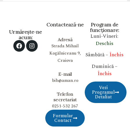
Contactează-ne
Program de
funcționare:
Urmărește-ne
Luni-Vineri:
acum:
Adresă
Deschis
Strada Mihail
Kogălniceanu 9,
Sâmbătă –
Închis
Craiova
Duminică –
Închis
E-mail
bib@aman.ro
Vezi
Programul
Telefon
Detaliat
secretariat
0251-532 267
Formular
Contact