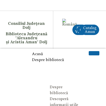
Consiliul Județean
Dolj
Site
Catalog
CreAI
Vechi
Aman
Biblioteca Județeană
"Alexandru
și Aristia Aman" Dolj
Acasă
Despre bibliotecă
Despre
bibliotecă
Descoperă
informații utile