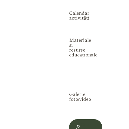
Calendar
activități
Materiale
și
resurse
educaționale
Galerie
foto/video
Contul