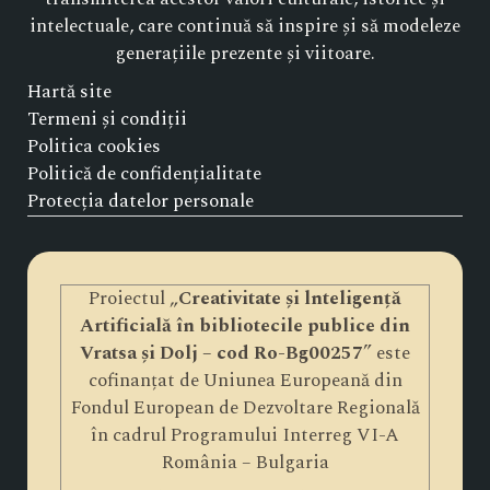
intelectuale, care continuă să inspire și să modeleze
generațiile prezente și viitoare.
Hartă site
Termeni și condiții
Politica cookies
Politică de confidențialitate
Protecția datelor personale
Proiectul „
Creativitate și lnteligență
Artificială în bibliotecile publice din
Vratsa și Dolj – cod Ro-Bg00257
” este
cofinanțat de Uniunea Europeană din
Fondul European de Dezvoltare Regională
în cadrul Programului Interreg VI-A
România – Bulgaria