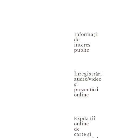
Informații
de
interes
public
Înregistrări
audio/video
și
prezentări
online
Expoziții
online
de
carte și