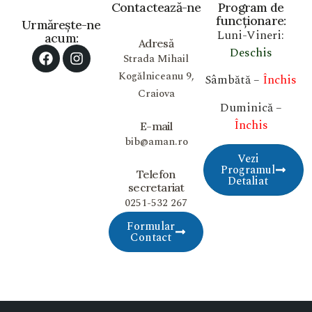
Contactează-ne
Program de
funcționare:
Urmărește-ne
Luni-Vineri:
acum:
Adresă
Deschis
Strada Mihail
Kogălniceanu 9,
Sâmbătă –
Închis
Craiova
Duminică –
Închis
E-mail
bib@aman.ro
Vezi
Programul
Telefon
Detaliat
secretariat
0251-532 267
Formular
Contact