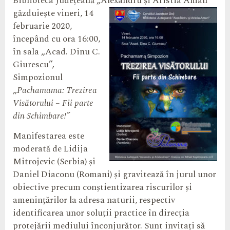
Biblioteca Județeană „Alexandru și Aristia Aman”
găzduiește vineri, 14
februarie 2020,
începând cu ora 16:00,
în sala „Acad. Dinu C.
Giurescu”,
Simpozionul
„
Pachamama: Trezirea
Visătorului – Fii parte
din Schimbare!”
Manifestarea este
moderată de Lidija
Mitrojevic (Serbia) și
Daniel Diaconu (Romani) și gravitează în jurul unor
obiective precum conștientizarea riscurilor și
amenințărilor la adresa naturii, respectiv
identificarea unor soluții practice în direcția
protejării mediului înconjurător. Sunt invitați să