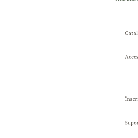
Catal
Acces
Înscr
Supor