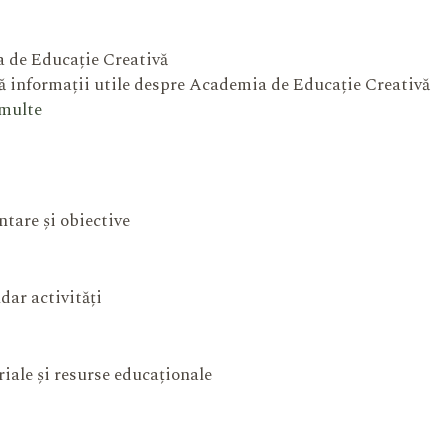
 de Educație Creativă
 informații utile despre Academia de Educație Creativă
 multe
ntare și obiective
dar activități
iale și resurse educaționale