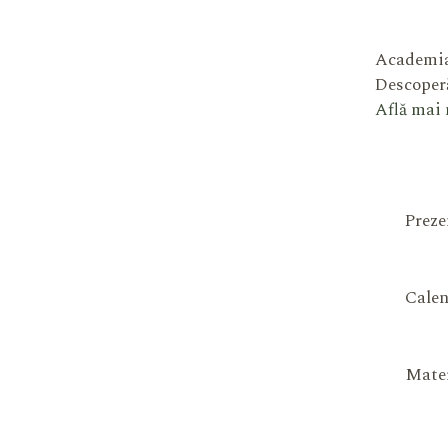
Academia
Descoperă
Află mai
Preze
Calen
Mater