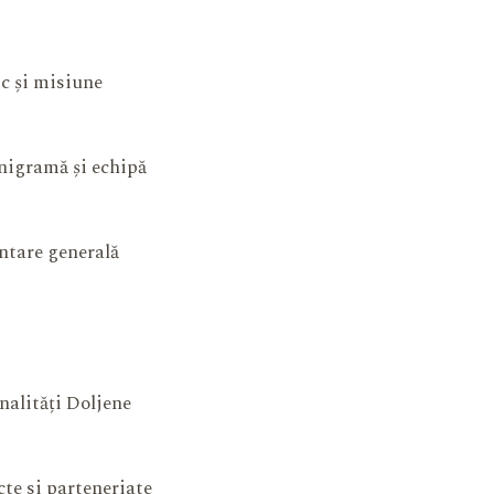
ic și misiune
igramă și echipă
ntare generală
nalități Doljene
cte si parteneriate