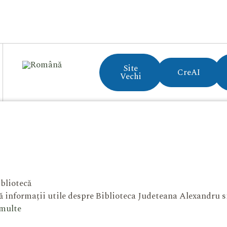
Site
CreAI
Vechi
bliotecă
 informații utile despre Biblioteca Judeteana Alexandru 
 multe