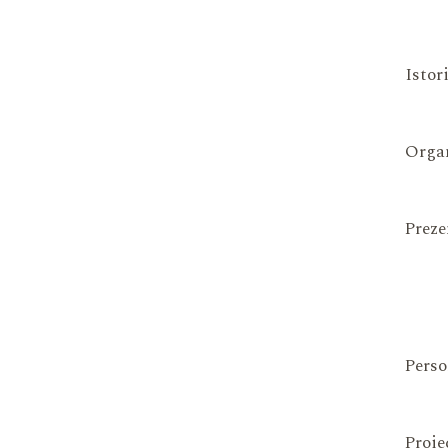
Istor
Organ
Preze
Perso
Proie