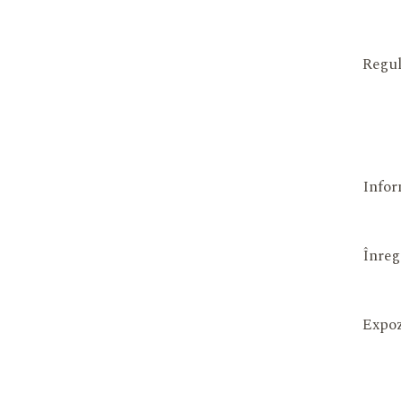
Regul
Infor
Înreg
Expoz