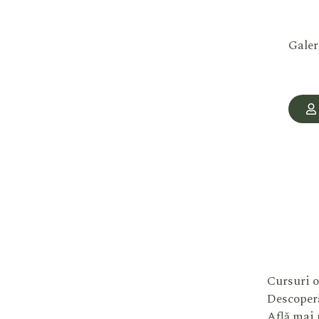
Galer
Cursuri o
Descoperă
Află mai