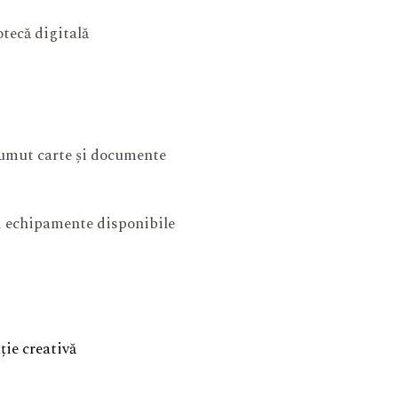
otecă digitală
mut carte și documente
și echipamente disponibile
ie creativă