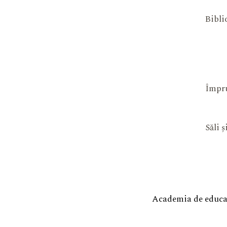
Bibli
Împru
Săli 
Academia de educaț