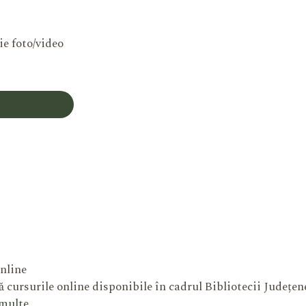
ie foto/video
Contul Meu
nline
 cursurile online disponibile în cadrul Bibliotecii Județe
 multe