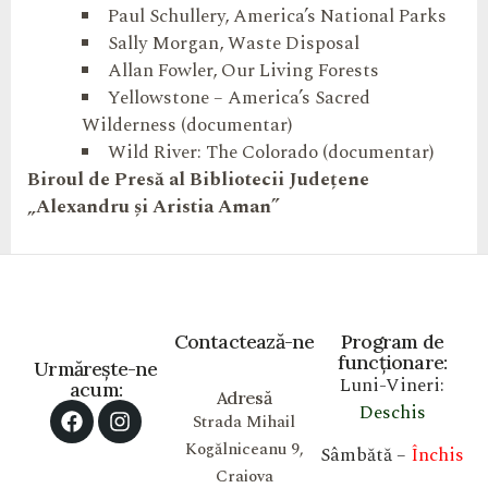
Paul Schullery, America’s National Parks
Sally Morgan, Waste Disposal
Allan Fowler, Our Living Forests
Yellowstone – America’s Sacred
Wilderness (documentar)
Wild River: The Colorado (documentar)
Biroul de Presă al
Bibliotecii Județene
„
Alexandru și Aristia Aman”
Contactează-ne
Program de
funcționare:
Urmărește-ne
Luni-Vineri:
acum:
Adresă
Deschis
Strada Mihail
Kogălniceanu 9,
Sâmbătă –
Închis
Craiova