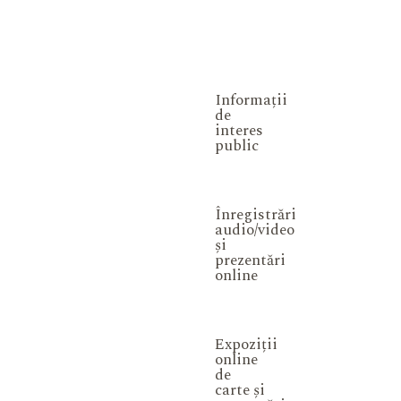
Informații
de
interes
public
Înregistrări
audio/video
și
prezentări
online
Expoziții
online
de
carte și