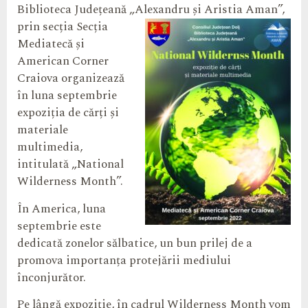
Biblioteca Județeană „Alexandru și Aristia Aman”,
prin secția Secția
Mediatecă și
American Corner
Craiova organizează
în luna septembrie
expoziția de cărți și
materiale
multimedia,
intitulată „National
Wilderness Month”.
În America, luna
septembrie este
dedicată zonelor sălbatice, un bun prilej de a
promova importanța protejării mediului
înconjurător.
Pe lângă expoziție, în cadrul Wilderness Month vom