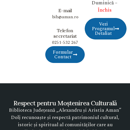
Duminică –
Închis
E-mail
bib@aman.ro
Vezi
Programul
Telefon
Detaliat
secretariat
0251-532 267
Formular
Contact
Respect pentru Moștenirea Culturală
Biblioteca Județeană „Alexandru și Aristia Aman”
Dolj recunoaște și respectă patrimoniul cultural,
istoric și spiritual al comunităților care au