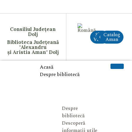
Consiliul Județean
Dolj
Site
Catalog
CreAI
Vechi
Aman
Biblioteca Județeană
"Alexandru
și Aristia Aman" Dolj
Acasă
Despre bibliotecă
Despre
bibliotecă
Descoperă
informații utile