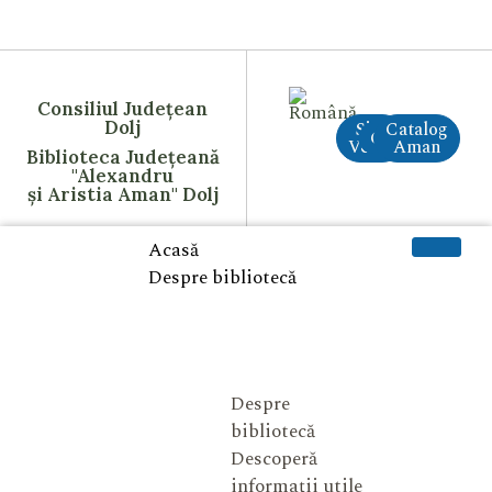
Consiliul Județean
Dolj
Site
Catalog
CreAI
Vechi
Aman
Biblioteca Județeană
"Alexandru
și Aristia Aman" Dolj
Acasă
Despre bibliotecă
Despre
bibliotecă
Descoperă
informații utile