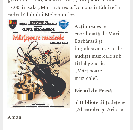
găzduiește luni, 4 martie 2019, începând cu ora
17:00, în sala „Marin Sorescu”, o nouă întâlnire în
cadrul Clubului Melomanilor.
Acțiunea este
coordonată de Maria
Barbărasă și
înglobează o serie de
audiții muzicale sub
titlul generic
„Mărțișoare
muzicale”.
Biroul de Presă
al Bibliotecii Județene
„Alexandru și Aristia
Aman”