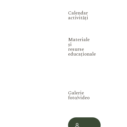
Calendar
activități
Materiale
și
resurse
educaționale
Galerie
foto/video
Contul