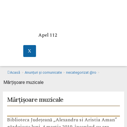
Apel 112
X
Acasă
>
Anunțuri și comunicate
>
necategorizat @ro
>
Mărțișoare muzicale
Mărțișoare muzicale
Biblioteca Județeană „Alexandru si Aristia Aman”