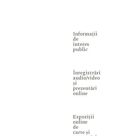
Informații
de
interes
public
Înregistrări
audio/video
și
prezentări
online
Expoziții
online
de
carte și