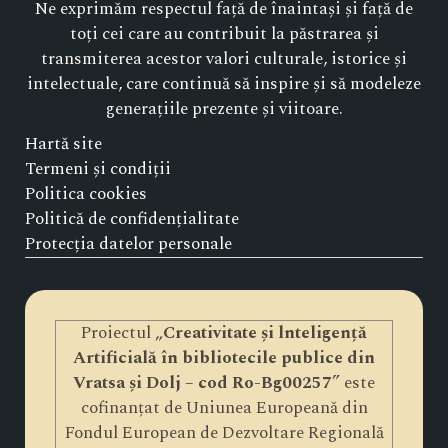
Ne exprimăm respectul față de înaintași și față de
toți cei care au contribuit la păstrarea și
transmiterea acestor valori culturale, istorice și
intelectuale, care continuă să inspire și să modeleze
generațiile prezente și viitoare.
Hartă site
Termeni și condiții
Politica cookies
Politică de confidențialitate
Protecția datelor personale
Proiectul „
Creativitate și lnteligență
Artificială în bibliotecile publice din
Vratsa și Dolj – cod Ro-Bg00257
” este
cofinanțat de Uniunea Europeană din
Fondul European de Dezvoltare Regională