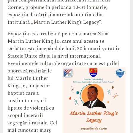
prin compartimentul Mediatecă și American
Corner, propune în perioada 10-31 ianuarie,
expoziția de cărți și materiale multimedia
intitulată „Martin Luther King’s Legacy”.
Expoziția este realizată pentru a marca Ziua
Martin Luther King Jr., care anul acesta se
sărbătorește începând de luni, 20 ianuarie, atât în
Statele Unite cât și la nivel internațional.
Evenimentele culturale
organizate cu acest prilej
onorează realizările
lui Martin Luther
King, Jr., un pastor
baptist care a
susținut marșuri
lipsite de violență cu
scopul încetării
segregării rasiale. Cel
mai cunoscut marș