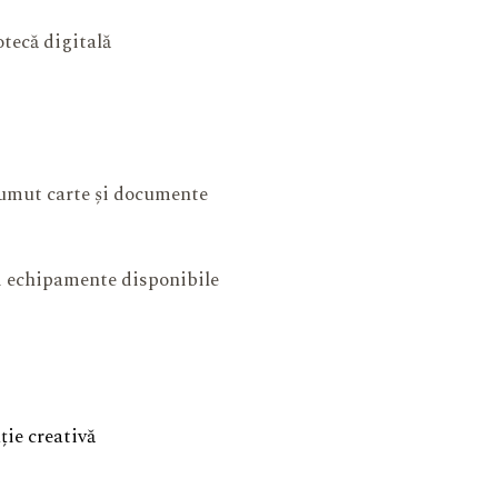
otecă digitală
mut carte și documente
și echipamente disponibile
ie creativă