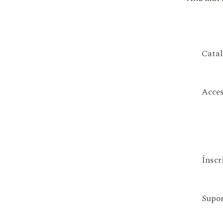
Catal
Acces
Înscr
Supor