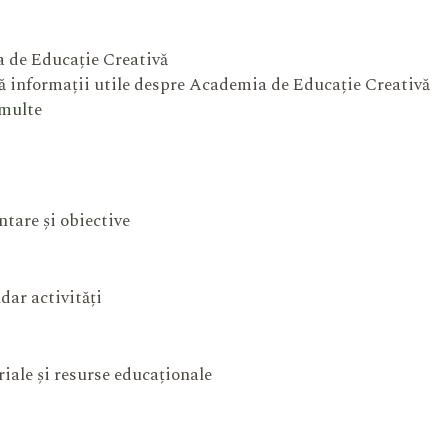
 de Educație Creativă
 informații utile despre Academia de Educație Creativă
 multe
ntare și obiective
dar activități
iale și resurse educaționale