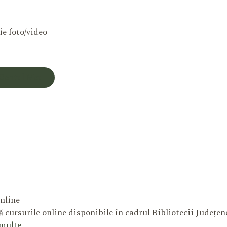
ie foto/video
Contul Meu
nline
 cursurile online disponibile în cadrul Bibliotecii Județe
 multe