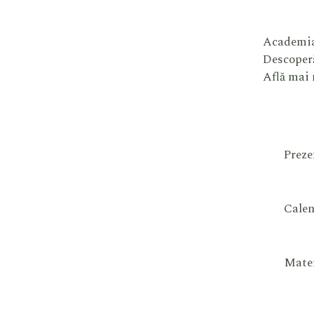
Academia
Descoperă
Află mai
Preze
Calen
Mater