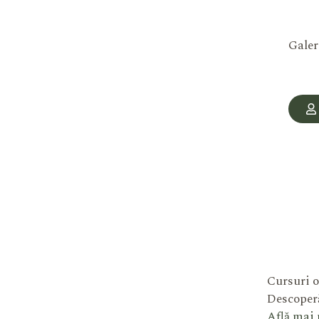
Galer
Cursuri o
Descoperă
Află mai