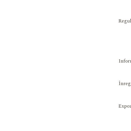
Regul
Infor
Înreg
Expoz