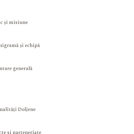
ic și misiune
igramă și echipă
ntare generală
nalități Doljene
cte si parteneriate