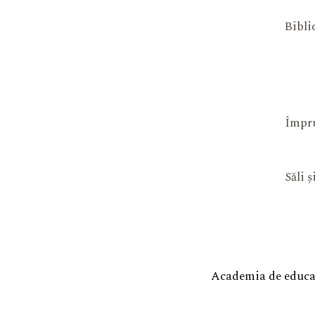
Bibli
Împru
Săli 
Academia de educaț