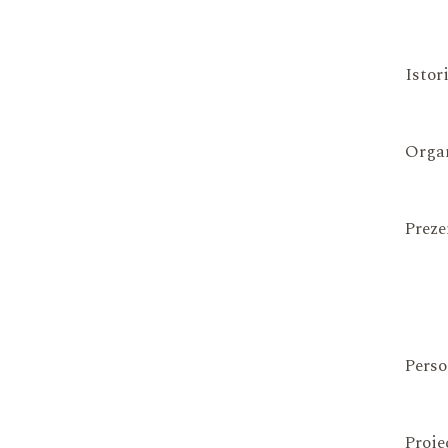
Istor
Organ
Preze
Perso
Proie