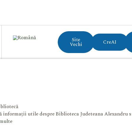
Site
CreAI
Vechi
bliotecă
 informații utile despre Biblioteca Judeteana Alexandru 
 multe