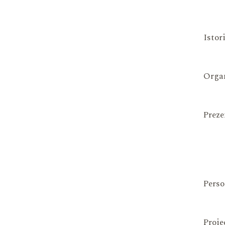
Istor
Organ
Preze
Perso
Proie