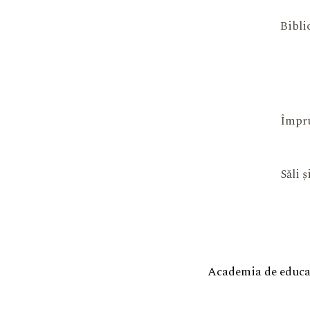
Bibli
Împru
Săli 
Academia de educaț