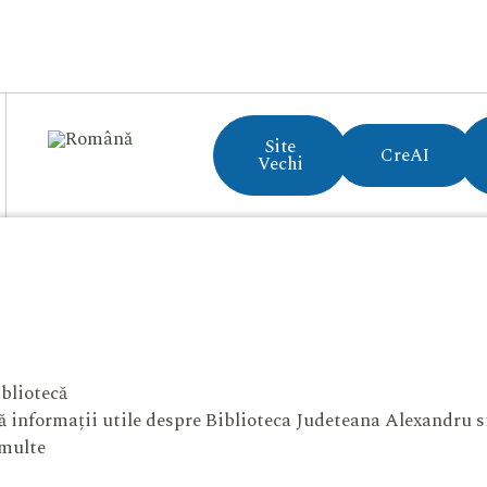
Site
CreAI
Vechi
bliotecă
 informații utile despre Biblioteca Judeteana Alexandru 
 multe