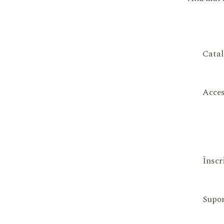
Catal
Acces
Înscr
Supor