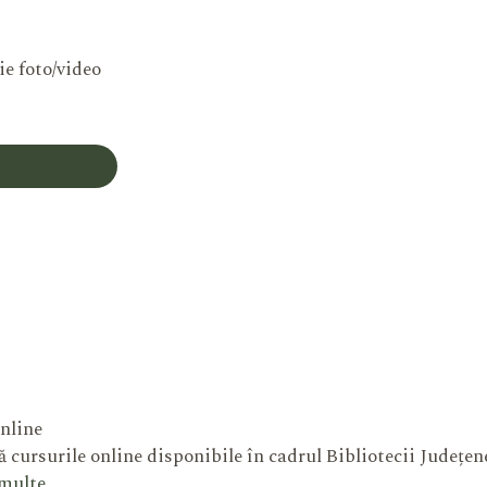
ie foto/video
Contul Meu
nline
 cursurile online disponibile în cadrul Bibliotecii Județe
 multe