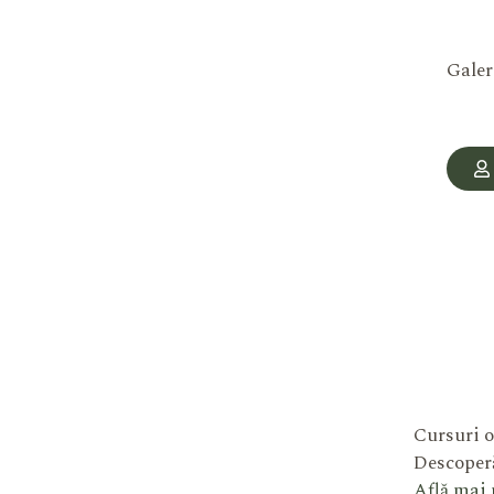
Galer
Cursuri o
Descoperă
Află mai