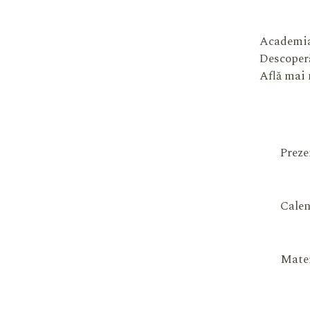
Academia
Descoperă
Află mai
Preze
Calen
Mater