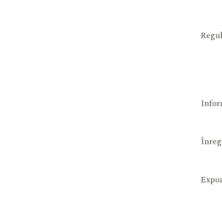
Regul
Infor
Înreg
Expoz