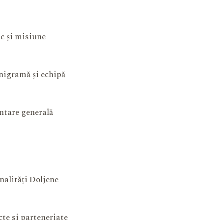
ic și misiune
igramă și echipă
ntare generală
nalități Doljene
cte si parteneriate