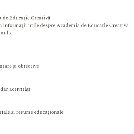
 de Educație Creativă
 informații utile despre Academia de Educație Creativă
 multe
ntare și obiective
dar activități
iale și resurse educaționale