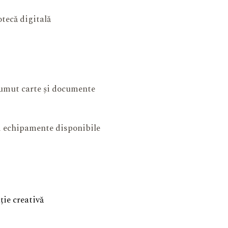
otecă digitală
mut carte și documente
și echipamente disponibile
ie creativă