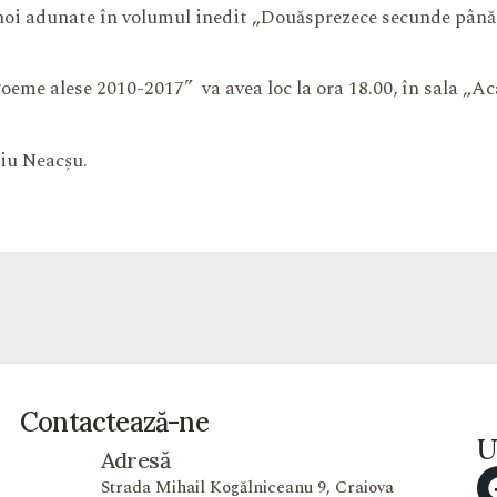
 noi adunate în volumul inedit „Douăsprezece secunde până
eme alese 2010-2017” va avea loc la ora 18.00, în sala „
riu Neacșu.
Contactează-ne
U
Adresă
Strada Mihail Kogălniceanu 9, Craiova