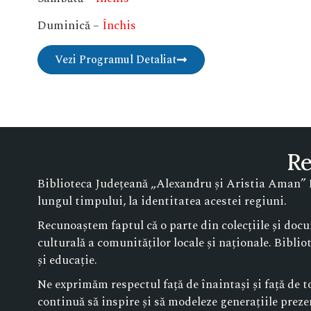
Duminică –
Închis
Vezi Programul Detaliat
Re
Biblioteca Județeană „Alexandru și Aristia Aman” Do
lungul timpului, la identitatea acestei regiuni.
Recunoaștem faptul că o parte din colecțiile și docu
culturală a comunităților locale și naționale. Bibli
și educație.
Ne exprimăm respectul față de înaintași și față de toț
continuă să inspire și să modeleze generațiile prezen