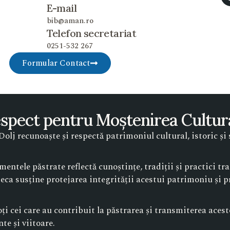
E-mail
bib@aman.ro
Telefon secretariat
0251-532 267
Formular Contact
spect pentru Moștenirea Cultur
lj recunoaște și respectă patrimoniul cultural, istoric și s
mentele păstrate reflectă cunoștințe, tradiții și practici t
oteca susține protejarea integrității acestui patrimoniu și
i cei care au contribuit la păstrarea și transmiterea acestor
te și viitoare.