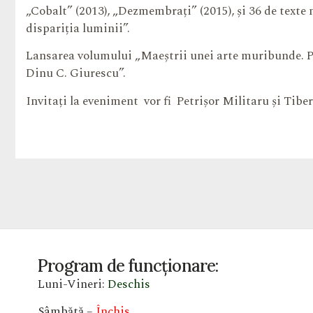
„Cobalt” (2013), „Dezmembrați” (2015), și 36 de texte
dispariția luminii”.
Lansarea volumului „Maeștrii unei arte muribunde. Po
Dinu C. Giurescu”.
Invitați la eveniment vor fi Petrișor Militaru și Tibe
Program de funcționare:
Luni-Vineri:
Deschis
Sâmbătă –
Închis