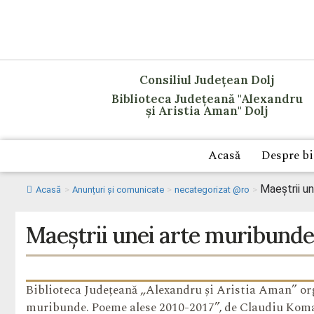
Consiliul Județean Dolj
Biblioteca Județeană "Alexandru
și Aristia Aman" Dolj
Acasă
Despre bi
Maeștrii u
Acasă
>
Anunțuri și comunicate
>
necategorizat @ro
>
Maeștrii unei arte muribunde
Biblioteca Județeană „Alexandru și Aristia Aman” o
muribunde. Poeme alese 2010-2017”, de Claudiu Komart