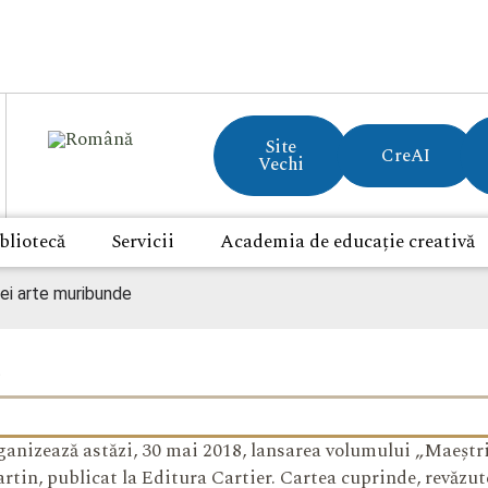
Site
CreAI
Vechi
bliotecă
Servicii
Academia de educație creativă
nei arte muribunde
rganizează
astăzi, 30 mai 2018, lansarea volumului „Maeștri
in, publicat la Editura Cartier. Cartea cuprinde, revăzut