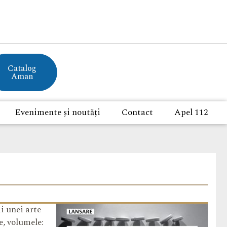
Catalog
Aman
Evenimente și noutăți
Contact
Apel 112
i unei arte
e, volumele: