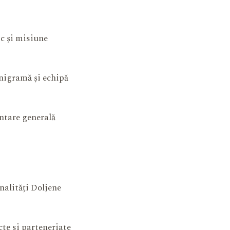
ic și misiune
igramă și echipă
ntare generală
nalități Doljene
cte si parteneriate