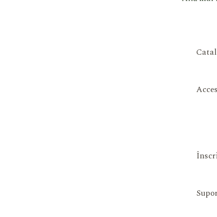
Catal
Acces
Înscr
Supor