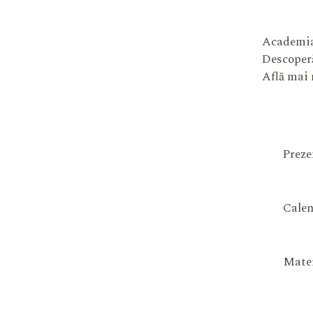
Academia
Descoperă
Află mai
Preze
Calen
Mater