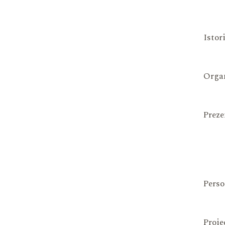
Istor
Organ
Preze
Perso
Proie