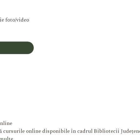
ie foto/video
Contul Meu
nline
 cursurile online disponibile în cadrul Bibliotecii Județe
 multe