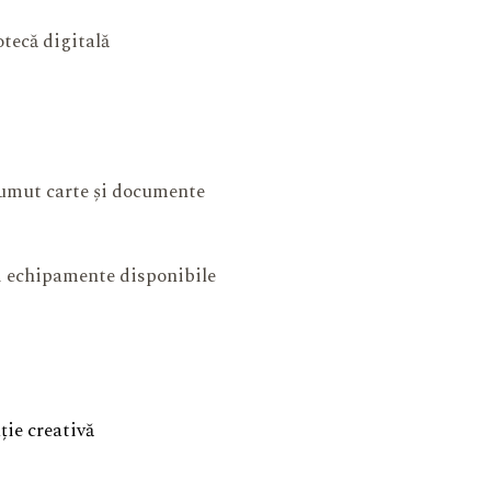
otecă digitală
mut carte și documente
și echipamente disponibile
ie creativă