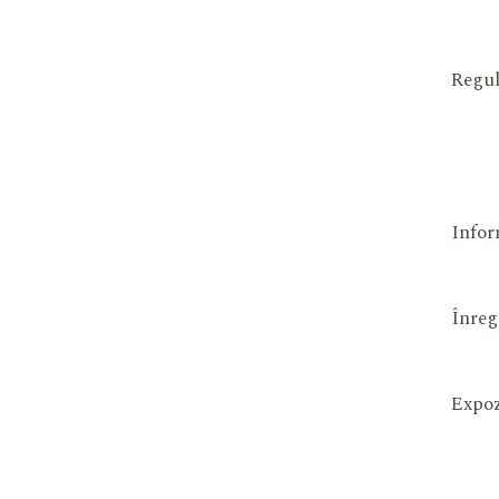
Regul
Infor
Înreg
Expoz