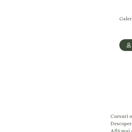
Galer
Cursuri o
Descoperă
Află mai