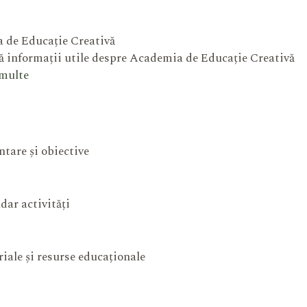
 de Educație Creativă
 informații utile despre Academia de Educație Creativă
 multe
ntare și obiective
dar activități
iale și resurse educaționale