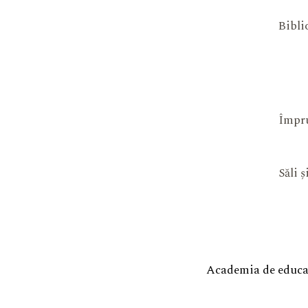
Bibli
Împru
Săli 
Academia de educaț