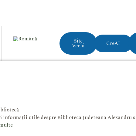
Site
CreAI
Vechi
bliotecă
 informații utile despre Biblioteca Judeteana Alexandru 
 multe