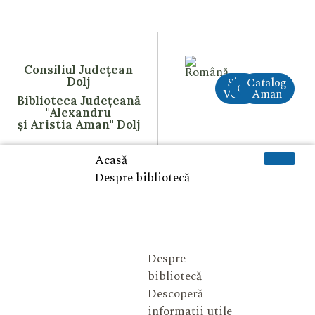
Consiliul Județean
Dolj
Site
Catalog
CreAI
Vechi
Aman
Biblioteca Județeană
"Alexandru
și Aristia Aman" Dolj
Acasă
Despre bibliotecă
Despre
bibliotecă
Descoperă
informații utile