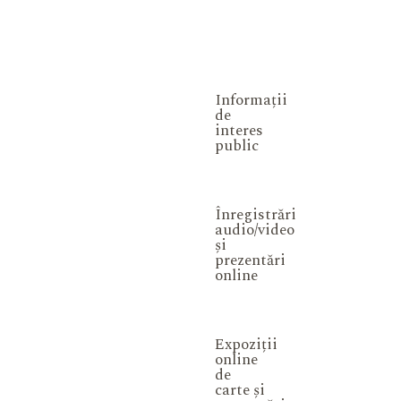
Informații
de
interes
public
Înregistrări
audio/video
și
prezentări
online
Expoziții
online
de
carte și