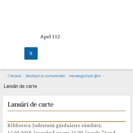
Apel 112
X
Acasă
>
Anunțuri și comunicate
>
necategorizat @ro
>
Lansări de carte
Lansări de carte
Biblioteca Județeană găzduiește sâmbătă,