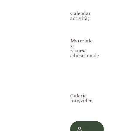
Calendar
activități
Materiale
și
resurse
educaționale
Galerie
foto/video
Contul