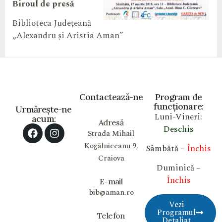
Biroul de presă
Biblioteca Județeană
„Alexandru și Aristia Aman”
Contactează-ne
Program de
funcționare:
Urmărește-ne
Luni-Vineri:
acum:
Adresă
Deschis
Strada Mihail
Kogălniceanu 9,
Sâmbătă –
Închis
Craiova
Duminică –
Închis
E-mail
bib@aman.ro
Vezi
Programul
Telefon
Detaliat