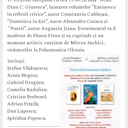
17.03.2018, începând cu ora 11.00, în sala “Acad.
Dinu C. Giurescu”, lansarea volumelor ”Eminescu
în reflexii critice”, autor Constantin Cubleșan,
”Duminica în Est”, autor Alexandru Cazacu și
”Poezii”, autor Augustin Jianu. Evenimentul va fi
moderat de Florea Firan și va cuprinde și un
moment artistic susținut de Mircea Suchici,
violoncelist la Folarmonica Oltenia.
Invitați:
Ștefan Vlăduțescu;
Xenia Negrea;
Gabriel Dragnea;
Camelia Radulian;
Cristian Brebenel;
Adrian Frățilă;
Dan Lupescu;
Spiridon Popescu.