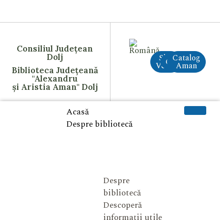
Consiliul Județean
Dolj
Site
Catalog
CreAI
Vechi
Aman
Biblioteca Județeană
"Alexandru
și Aristia Aman" Dolj
Acasă
Despre bibliotecă
Despre
bibliotecă
Descoperă
informații utile