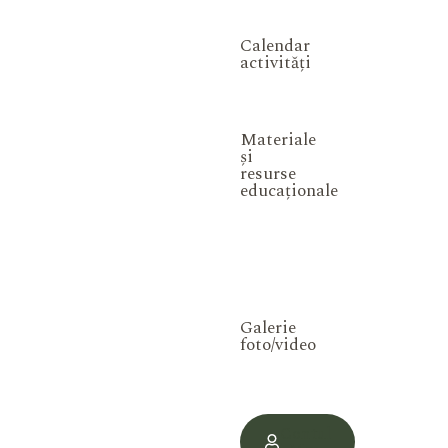
Calendar
activități
Materiale
și
resurse
educaționale
Galerie
foto/video
Contul