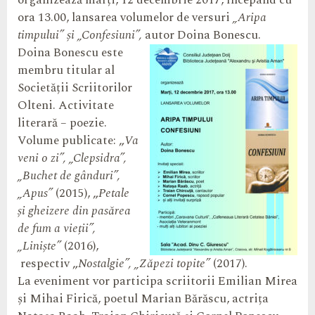
organizează marți, 12 decembrie 2017, începând cu
ora 13.00, lansarea
volumelor de versuri
„Aripa
timpului” și „Confesiuni”,
autor Doina Bonescu.
Doina Bonescu este
membru titular al
Societății Scriitorilor
Olteni. Activitate
literară – poezie.
Volume publicate: „
Va
veni o zi”, „Clepsidra”,
„Buchet de gânduri”,
„Apus”
(2015), „
Petale
și gheizere din pasărea
de fum a vieții”,
„Liniște”
(2016),
respectiv „
Nostalgie”, „Zăpezi topite”
(2017)
.
La eveniment vor participa scriitorii
Emilian Mirea
și Mihai Firică, poetul Marian Bărăscu, actrița