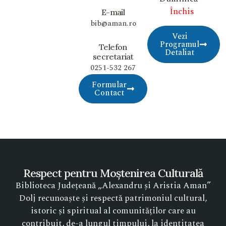
Închis
E-mail
bib@aman.ro
Vezi
Programul
Telefon
Detaliat
secretariat
0251-532 267
Formular
Contact
Respect pentru Moștenirea Culturală
Biblioteca Județeană „Alexandru și Aristia Aman”
Dolj recunoaște și respectă patrimoniul cultural,
istoric și spiritual al comunităților care au
contribuit, de-a lungul timpului, la identitatea