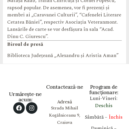
Natașa Raab, Traian Chiricuță și Cornel Popescu,
rapsod popular. De asemenea, vor fi prezenți și
membri ai „Caravanei Culturii”, “Cafenelei Literare
Cetatea Băniei”, respectiv Asociația Veteranmont.
Lansările de carte se vor desfășura în sala “Acad.
Dinu C. Giurescu”.
Biroul de presă
Biblioteca Județeană „Alexandru și Aristia Aman”
Contactează-ne
Program de
funcționare:
Urmărește-ne
Luni-Vineri:
acum:
Adresă
Deschis
Strada Mihail
Kogălniceanu 9,
Sâmbătă –
Închis
Craiova
Duminică –