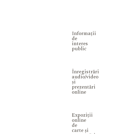
Informații
de
interes
public
Înregistrări
audio/video
și
prezentări
online
Expoziții
online
de
carte și