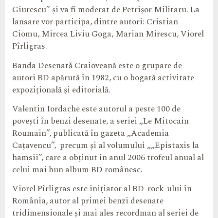
Giurescu” și va fi moderat de Petrișor Militaru. La
lansare vor participa, dintre autori: Cristian
Ciomu, Mircea Liviu Goga, Marian Mirescu, Viorel
Pîrligras.
Banda Desenată Craioveană este o grupare de
autori BD apărută în 1982, cu o bogată activitate
expozițională și editorială.
Valentin Iordache este autorul a peste 100 de
povești în benzi desenate, a seriei „Le Mitocain
Roumain”, publicată în gazeta „Academia
Cațavencu”, precum și al volumului „„Epistaxis la
hamsii”, care a obținut în anul 2006 trofeul anual al
celui mai bun album BD românesc.
Viorel Pîrligras este iniţiator al BD-rock-ului în
România, autor al primei benzi desenate
tridimensionale şi mai ales recordman al seriei de