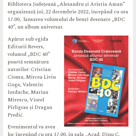
Biblioteca Județeană „Alexandru și Aristia Aman”
organizează joi, 22 decembrie 2022, începând cu ora
17.00, lansarea volumului de benzi desenate „BDC
40”, un album aniversar.
Apărut sub egida
Editurii Revers,
volumul „BDC 40”
poartă semnătura
autorilor: Cristian
Ciomu, Mircea Liviu
Goga, Valentin
Iordache, Marian
Mirescu, Viorel
Pîrligras şi Dragan
Predić.
Evenimentul va avea
loc începând cu ora 17.00, în sala „Acad. Dinu C.