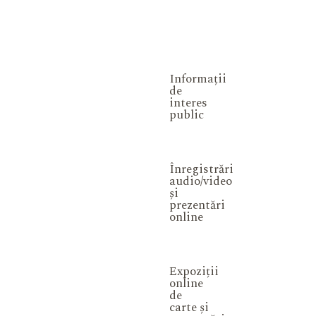
Informații
de
interes
public
Înregistrări
audio/video
și
prezentări
online
Expoziții
online
de
carte și