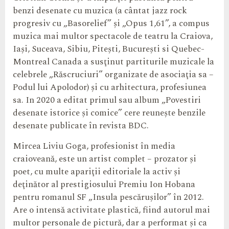
benzi desenate cu muzica (a cântat jazz rock
progresiv cu „Basorelief” şi „Opus 1,61”, a compus
muzica mai multor spectacole de teatru la Craiova,
Iaşi, Suceava, Sibiu, Piteşti, Bucureşti si Quebec-
Montreal Canada a susţinut partiturile muzicale la
celebrele „Răscruciuri” organizate de asociaţia sa –
Podul lui Apolodor) şi cu arhitectura, profesiunea
sa. In 2020 a editat primul sau album „Povestiri
desenate istorice şi comice” cere reuneşte benzile
desenate publicate în revista BDC.
Mircea Liviu Goga, profesionist în media
craioveană, este un artist complet – prozator şi
poet, cu multe apariţii editoriale la activ şi
deţinător al prestigiosului Premiu Ion Hobana
pentru romanul SF „Insula pescăruşilor” în 2012.
Are o intensă activitate plastică, fiind autorul mai
multor personale de pictură, dar a performat şi ca