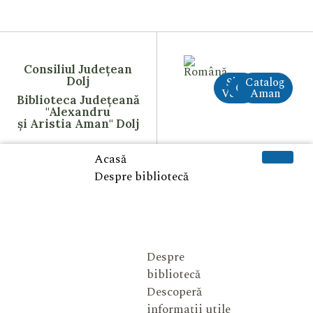
Consiliul Județean
Dolj
Site
Catalog
CreAI
Vechi
Aman
Biblioteca Județeană
"Alexandru
și Aristia Aman" Dolj
Acasă
Despre bibliotecă
Despre
bibliotecă
Descoperă
informații utile