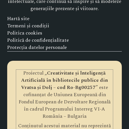
intelectuale, care continuă să inspire și să modeleze
generațiile prezente și viitoare.
Hartă site
Termeni și condiții
Politica cookies
Politică de confidențialitate
Protecția datelor personale
Proiectul „
Creativitate și lnteligență
Artificială în bibliotecile publice din
Vratsa și Dolj – cod Ro-Bg00257
” este
cofinanțat de Uniunea Europeană din
Fondul European de Dezvoltare Regională
în cadrul Programului Interreg VI-A
România – Bulgaria
Conținutul acestui material nu reprezintă