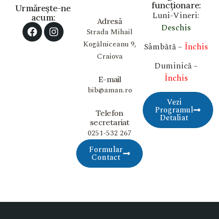
funcționare:
Urmărește-ne
Luni-Vineri:
acum:
Adresă
Deschis
Strada Mihail
Kogălniceanu 9,
Sâmbătă –
Închis
Craiova
Duminică –
Închis
E-mail
bib@aman.ro
Vezi
Programul
Telefon
Detaliat
secretariat
0251-532 267
Formular
Contact