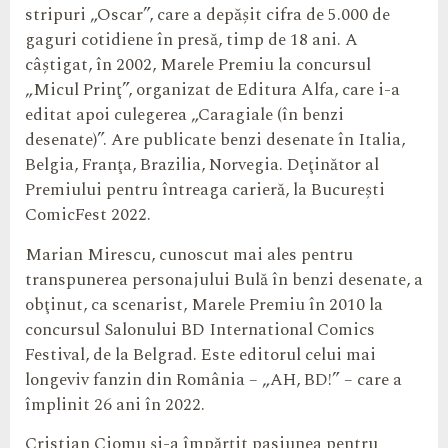
stripuri „Oscar”, care a depăşit cifra de 5.000 de
gaguri cotidiene în presă, timp de 18 ani. A
câştigat, în 2002, Marele Premiu la concursul
„Micul Prinţ”, organizat de Editura Alfa, care i-a
editat apoi culegerea „Caragiale (în benzi
desenate)”. Are publicate benzi desenate în Italia,
Belgia, Franţa, Brazilia, Norvegia. Deţinător al
Premiului pentru întreaga carieră, la Bucureşti
ComicFest 2022.
Marian Mirescu, cunoscut mai ales pentru
transpunerea personajului Bulă în benzi desenate, a
obţinut, ca scenarist, Marele Premiu în 2010 la
concursul Salonului BD International Comics
Festival, de la Belgrad. Este editorul celui mai
longeviv fanzin din România – „AH, BD!” – care a
împlinit 26 ani în 2022.
Cristian Ciomu şi-a împărţit pasiunea pentru