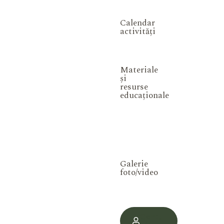
Calendar
activități
Materiale
și
resurse
educaționale
Galerie
foto/video
Contul