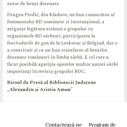
autor de benzi desenate.
Dragan Predić, din Kladovo, un bun cunoscător al
fenomenului BD românesc şi internaţional, a
asigurat legătura strânsă a grupului cu
organismele BD sârbeşti, participarea la
festivalurile de gen de la Leskovac şi Belgrad, dar s-
a constituit şi ca un bun translator al benzilor
desenate româneşti în limba sârbă. E cel care a
făcut posibilă apariţia operelor multor autori sârbi
importanţi în revista grupului BDC.
Biroul de Presă al
Bibliotecii Județene
„
Alexandru și Aristia Aman”
Contactează-ne
Program de