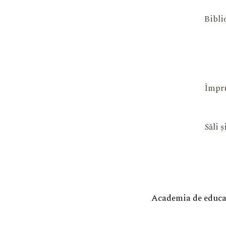
Bibli
Împru
Săli 
Academia de educaț