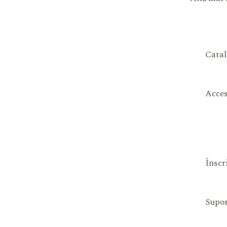
Catal
Acces
Înscr
Supor