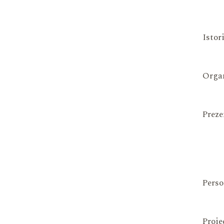
Istor
Organ
Preze
Perso
Proie