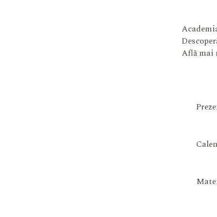
Academia
Descoperă
Află mai
Preze
Calen
Mater