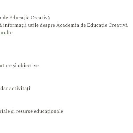
 de Educație Creativă
 informații utile despre Academia de Educație Creativă
 multe
ntare și obiective
dar activități
iale și resurse educaționale