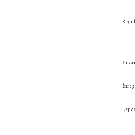
Regul
Infor
Înreg
Expoz