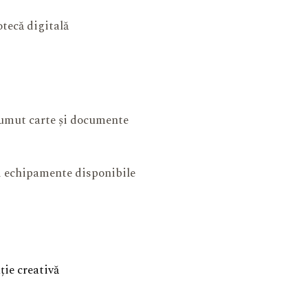
otecă digitală
mut carte și documente
și echipamente disponibile
ie creativă