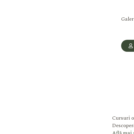
Galer
Cursuri o
Descoperă
Află mai