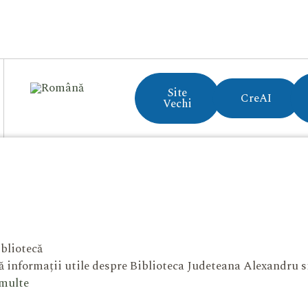
Site
CreAI
Vechi
bliotecă
 informații utile despre Biblioteca Judeteana Alexandru 
 multe