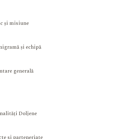
ic și misiune
igramă și echipă
ntare generală
nalități Doljene
cte si parteneriate