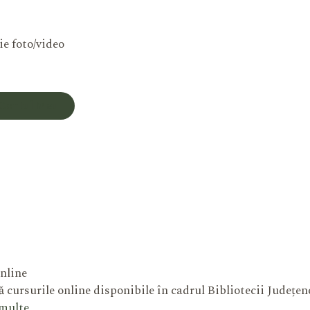
ie foto/video
Contul Meu
nline
 cursurile online disponibile în cadrul Bibliotecii Județe
 multe