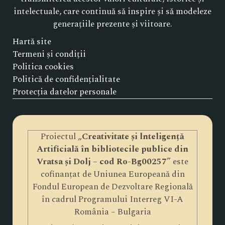
intelectuale, care continuă să inspire și să modeleze
generațiile prezente și viitoare.
Hartă site
Termeni și condiții
Politica cookies
Politică de confidențialitate
Protecția datelor personale
Proiectul „
Creativitate și lnteligență
Artificială în bibliotecile publice din
Vratsa și Dolj – cod Ro-Bg00257
” este
cofinanțat de Uniunea Europeană din
Fondul European de Dezvoltare Regională
în cadrul Programului Interreg VI-A
România – Bulgaria