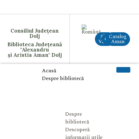
Consiliul Județean
Dolj
Site
Catalog
CreAI
Vechi
Aman
Biblioteca Județeană
"Alexandru
și Aristia Aman" Dolj
Acasă
Despre bibliotecă
Despre
bibliotecă
Descoperă
informații utile