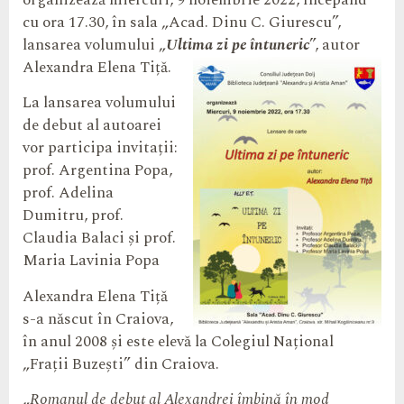
organizează miercuri, 9 noiembrie 2022, începând
cu ora 17.30, în sala „Acad. Dinu C. Giurescu”,
lansarea volumului „
Ultima zi pe întuneric
”, autor
Alexandra Elena Tiță.
La lansarea volumului
de debut al autoarei
vor participa invitații:
prof. Argentina Popa,
prof. Adelina
Dumitru, prof.
Claudia Balaci și prof.
Maria Lavinia Popa
Alexandra Elena Tiță
s-a născut în Craiova,
în anul 2008 și este elevă la Colegiul Național
„Frații Buzești” din Craiova.
„
Romanul de debut al Alexandrei îmbină în mod