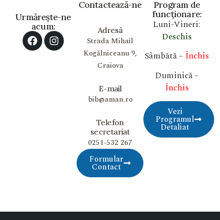
Contactează-ne
Program de
funcționare:
Urmărește-ne
Luni-Vineri:
acum:
Adresă
Deschis
Strada Mihail
Kogălniceanu 9,
Sâmbătă –
Închis
Craiova
Duminică –
Închis
E-mail
bib@aman.ro
Vezi
Programul
Telefon
Detaliat
secretariat
0251-532 267
Formular
Contact