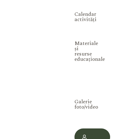
Calendar
activități
Materiale
și
resurse
educaționale
Galerie
foto/video
Contul