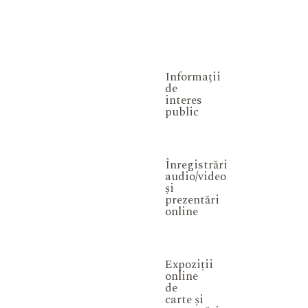
Informații
de
interes
public
Înregistrări
audio/video
și
prezentări
online
Expoziții
online
de
carte și