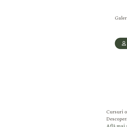
Galer
Cursuri o
Descoperă
Află mai