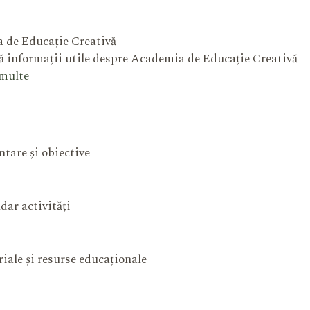
 de Educație Creativă
 informații utile despre Academia de Educație Creativă
 multe
ntare și obiective
dar activități
iale și resurse educaționale