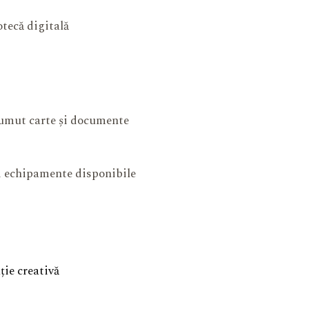
otecă digitală
mut carte și documente
și echipamente disponibile
ie creativă