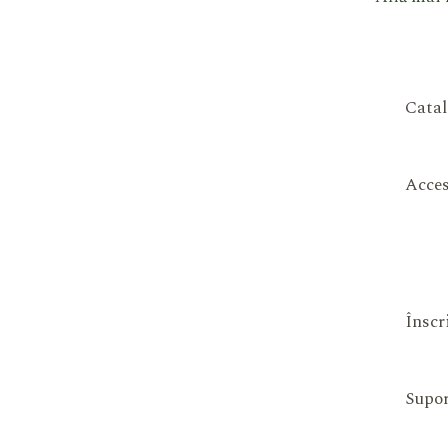
Catal
Acces
Înscr
Supor