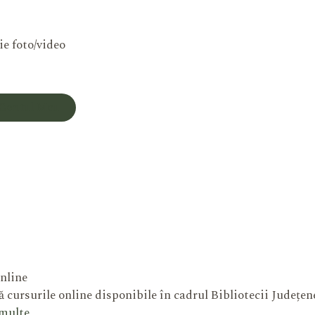
ie foto/video
Contul Meu
nline
 cursurile online disponibile în cadrul Bibliotecii Județe
 multe