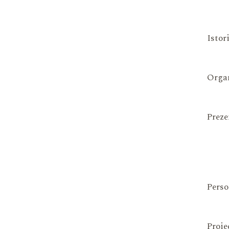
Istor
Organ
Preze
Perso
Proie