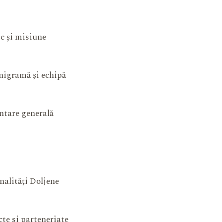
ic și misiune
igramă și echipă
ntare generală
nalități Doljene
cte si parteneriate