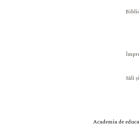
Bibli
Împru
Săli 
Academia de educaț