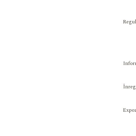
Regul
Infor
Înreg
Expoz