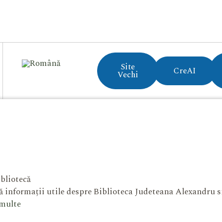
Site
CreAI
Vechi
bliotecă
 informații utile despre Biblioteca Judeteana Alexandru 
 multe