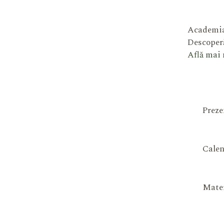
Academia
Descoperă
Află mai
Preze
Calen
Mater