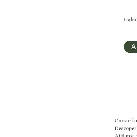
Galer
Cursuri o
Descoperă
Află mai