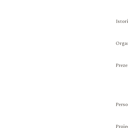
Istor
Organ
Preze
Perso
Proie