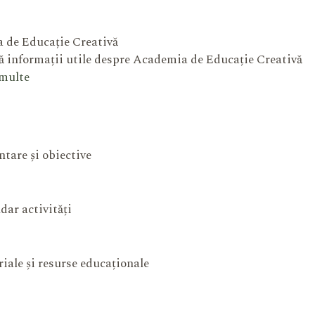
 de Educație Creativă
 informații utile despre Academia de Educație Creativă
 multe
ntare și obiective
dar activități
iale și resurse educaționale