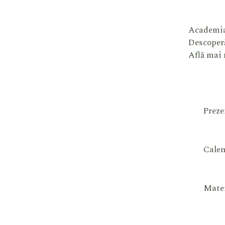
Academia
Descoperă
Află mai
Preze
Calen
Mater