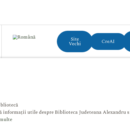
Site
CreAI
Vechi
bliotecă
 informații utile despre Biblioteca Judeteana Alexandru 
 multe