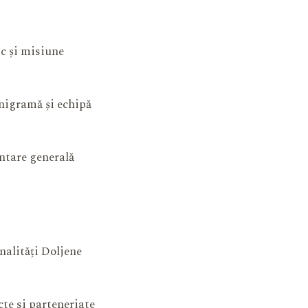
ic și misiune
igramă și echipă
ntare generală
nalități Doljene
cte si parteneriate