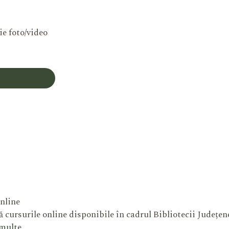
ie foto/video
Contul Meu
nline
 cursurile online disponibile în cadrul Bibliotecii Județe
 multe