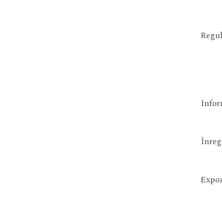
Regul
Infor
Înreg
Expoz