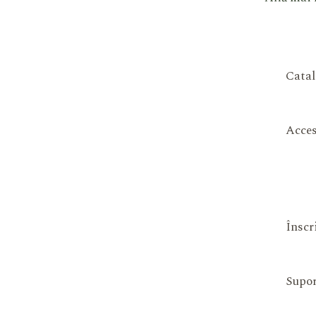
Catal
Acces
Înscr
Supor