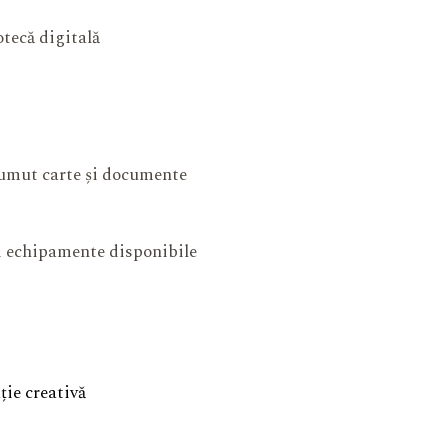
otecă digitală
mut carte și documente
și echipamente disponibile
ie creativă