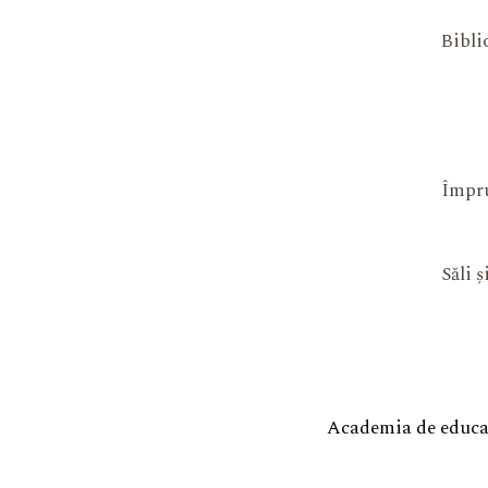
Bibli
Împru
Săli 
Academia de educaț