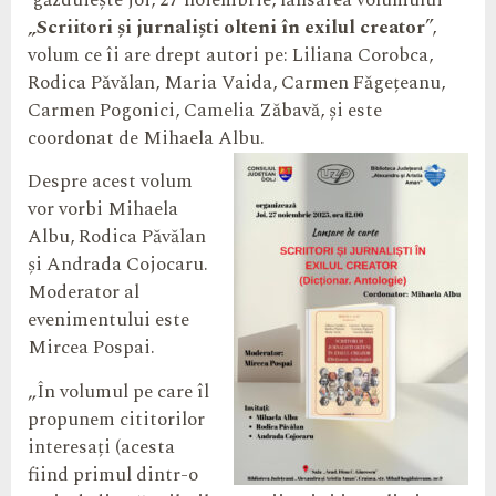
găzduiește joi, 27 noiembrie, lansarea volumului
„Scriitori și jurnaliști olteni în exilul creator
”,
volum ce îi are drept autori pe: Liliana Corobca,
Rodica Păvălan, Maria Vaida, Carmen Făgețeanu,
Carmen Pogonici, Camelia Zăbavă, și este
coordonat de Mihaela Albu.
Despre acest volum
vor vorbi Mihaela
Albu, Rodica Păvălan
și Andrada Cojocaru.
Moderator al
evenimentului este
Mircea Pospai.
„În volumul pe care îl
propunem cititorilor
interesați (acesta
fiind primul dintr-o