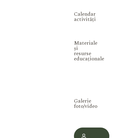
Calendar
activități
Materiale
și
resurse
educaționale
Galerie
foto/video
Contul