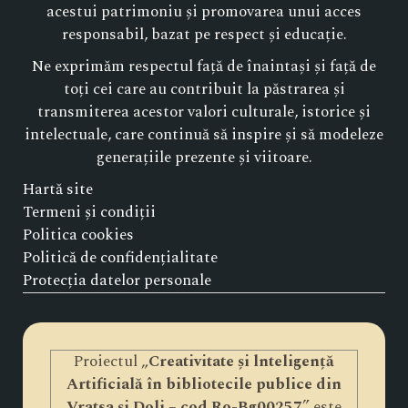
acestui patrimoniu și promovarea unui acces
responsabil, bazat pe respect și educație.
Ne exprimăm respectul față de înaintași și față de
toți cei care au contribuit la păstrarea și
transmiterea acestor valori culturale, istorice și
intelectuale, care continuă să inspire și să modeleze
generațiile prezente și viitoare.
Hartă site
Termeni și condiții
Politica cookies
Politică de confidențialitate
Protecția datelor personale
Proiectul „
Creativitate și lnteligență
Artificială în bibliotecile publice din
Vratsa și Dolj – cod Ro-Bg00257
” este