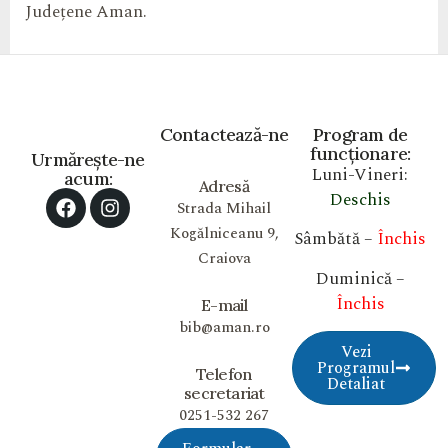
Județene Aman.
Contactează-ne
Program de
funcționare:
Urmărește-ne
Luni-Vineri:
acum:
Adresă
Deschis
Strada Mihail
Kogălniceanu 9,
Sâmbătă –
Închis
Craiova
Duminică –
Închis
E-mail
bib@aman.ro
Vezi
Programul
Telefon
Detaliat
secretariat
0251-532 267