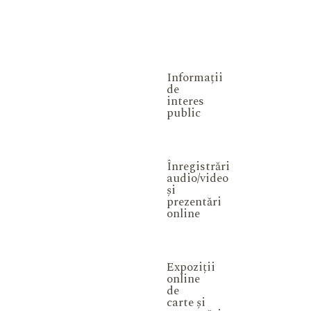
Informații
de
interes
public
Înregistrări
audio/video
și
prezentări
online
Expoziții
online
de
carte și