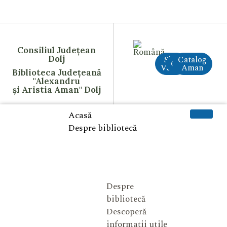
Consiliul Județean
Dolj
Site
Catalog
CreAI
Vechi
Aman
Biblioteca Județeană
"Alexandru
și Aristia Aman" Dolj
Acasă
Despre bibliotecă
Despre
bibliotecă
Descoperă
informații utile