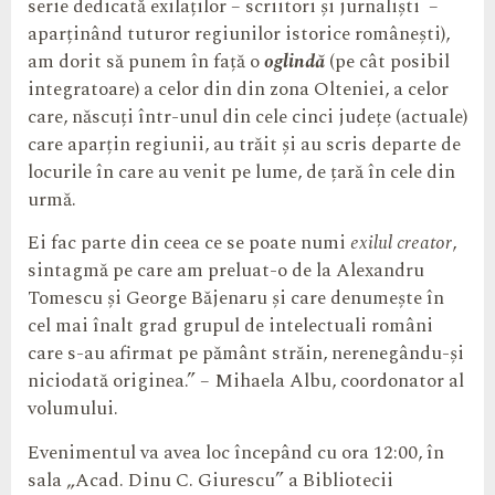
serie dedicată exilaților – scriitori și jurnaliști –
aparținând tuturor regiunilor istorice românești),
am dorit să punem în față o
oglindă
(pe cât posibil
integratoare) a celor din din zona Olteniei, a celor
care, născuți într-unul din cele cinci județe (actuale)
care aparțin regiunii, au trăit și au scris departe de
locurile în care au venit pe lume, de țară în cele din
urmă.
Ei fac parte din ceea ce se poate numi
exilul creator
,
sintagmă pe care am preluat-o de la Alexandru
Tomescu și George Băjenaru și care denumește în
cel mai înalt grad grupul de intelectuali români
care s-au afirmat pe pământ străin, nerenegându-și
niciodată originea.” – Mihaela Albu, coordonator al
volumului.
Evenimentul va avea loc începând cu ora 12:00, în
sala „Acad. Dinu C. Giurescu” a Bibliotecii