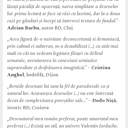
lăsați păcăliți de aparență, naiva simplitate a desenelor
lui: prima lectură te face să râzi cu lacrimi, dar la a doua
cazi pe gânduri și începi să întrevezi textura de fundal.”-
Adrian Barbu
, autor BD, Cluj.
„Acea figură de-o naivitate deconcertantă si demoniacă,
prin calmul ei subteran, m-a destabilizat (…), cu atât mai
mult cu cât nu vedeam legătura ființei cu delirul
semantic, aventurarea în conexiuni semiotice
suprarealiste și desfrânarea imagistică.”
–
Cristina
Anghel
, bedefilă, Dijon
„Benzile desenate lui sunt la fel de paradoxale ca și
autorul lor. Acuratețea desenelor (…) nu este întrecută
decat de complexitatea poveștilor sale…”
–
Dodo Niță
,
istoric BD, Craiova
„Desenatorul meu român preferat, poate umoristul meu
preferat (…) Există un stil, un univers Valentin Iordache.