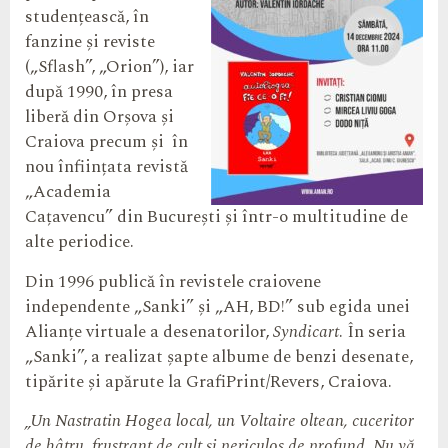
studențească, în
fanzine și reviste
(„Sflash”, „Orion”), iar
după 1990, în presa
liberă din Orșova și
Craiova precum și în
nou înființata revistă
„Academia
Cațavencu” din București și într-o multitudine de
alte periodice.
Din 1996 publică în revistele craiovene
independente „Sanki” și „AH, BD!” sub egida unei
Alianțe virtuale a desenatorilor,
Syndicart
. În seria
„Sanki”, a realizat șapte albume de benzi desenate,
tipărite și apărute la GrafiPrint/Revers, Craiova.
„Un Nastratin Hogea local, un Voltaire oltean, cuceritor
de hâtru, frustrant de cult și periculos de profund. Nu vă