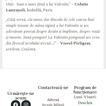
Unic. Sunt o mare fană a lui Valentin.”
–
Colette
Lastrayoli
, bedefilă, Paris
„Câtă vervă, cât umor, dar dincolo de cele cateva linii
simple trasate de mâna sigură a lui Valentin se țes
adevărate povești despre destin și împlinire, despre viață
și moarte. Sună pompos? La Valentin pomposul are ceva
din firescul secolului trecut(…)”
–
Viorel Pîrligras
,
scriitor, Craiova.
Contactează-ne
Program de
funcționare:
Urmărește-ne
Luni-Vineri:
acum:
Adresă
Deschis
Strada Mihail