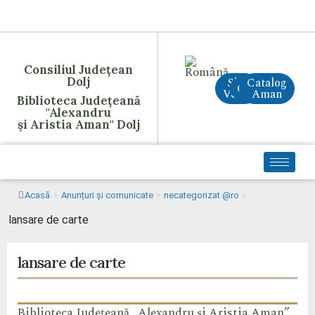
Consiliul Județean
Dolj
Site
Catalog
CreAI
Vechi
Aman
Biblioteca Județeană
"Alexandru
și Aristia Aman" Dolj
Acasă
>
Anunțuri și comunicate
>
necategorizat @ro
>
lansare de carte
lansare de carte
Biblioteca Județeană „Alexandru și Aristia Aman”