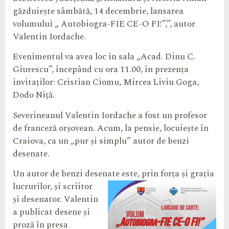
găzduiește sâmbătă, 14 decembrie, lansarea
volumului „ Autobiogra-FIE CE-O FI!”,”, autor
Valentin Iordache.
Evenimentul va avea loc in sala „Acad. Dinu C.
Giurescu”, începând cu ora 11.00, în prezența
invitaților: Cristian Ciomu, Mircea Liviu Goga,
Dodo Niță.
Severineanul Valentin Iordache a fost un profesor
de franceză orșovean. Acum, la pensie, locuiește în
Craiova, ca un „pur și simplu” autor de benzi
desenate.
Un autor de benzi desenate este, prin forța și grația
lucrurilor, și
scriitor
și desenator. Valentin
a publicat desene și
proză în presa