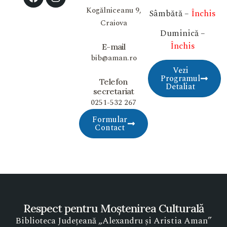
Kogălniceanu 9,
Sâmbătă –
Închis
Craiova
Duminică –
Închis
E-mail
bib@aman.ro
Vezi
Programul
Telefon
Detaliat
secretariat
0251-532 267
Formular
Contact
Respect pentru Moștenirea Culturală
Biblioteca Județeană „Alexandru și Aristia Aman”