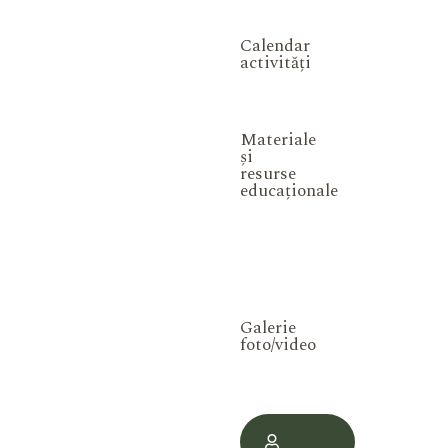
Calendar
activități
Materiale
și
resurse
educaționale
Galerie
foto/video
Contul