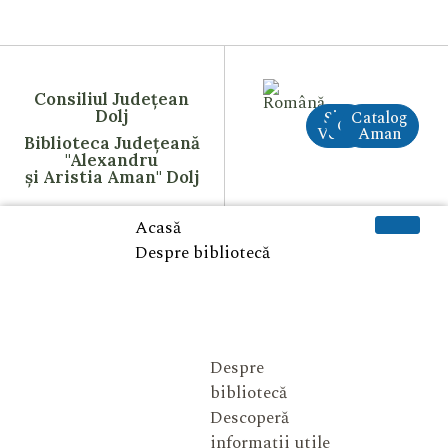
Consiliul Județean
Dolj
Site
Catalog
CreAI
Vechi
Aman
Biblioteca Județeană
"Alexandru
și Aristia Aman" Dolj
Acasă
Despre bibliotecă
Despre
bibliotecă
Descoperă
informații utile