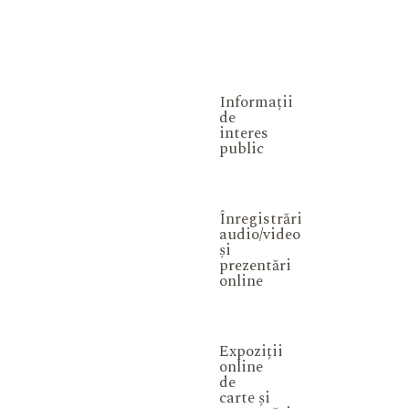
Informații
de
interes
public
Înregistrări
audio/video
și
prezentări
online
Expoziții
online
de
carte și