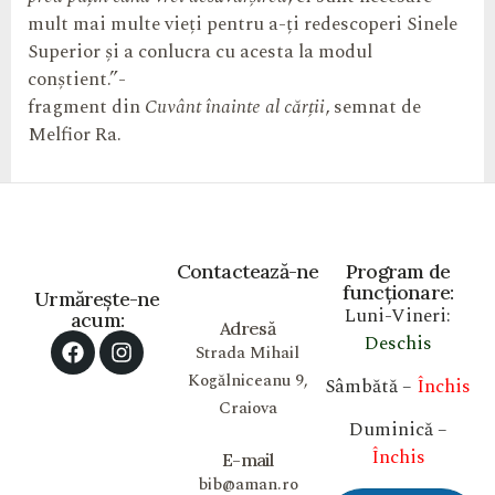
mult mai multe vieți pentru a-ți redescoperi Sinele
Superior și a conlucra cu acesta la modul
conștient.”-
fragment din
Cuvânt înainte al cărții
, semnat de
Melfior Ra.
Contactează-ne
Program de
funcționare:
Urmărește-ne
Luni-Vineri:
acum:
Adresă
Deschis
Strada Mihail
Kogălniceanu 9,
Sâmbătă –
Închis
Craiova
Duminică –
Închis
E-mail
bib@aman.ro