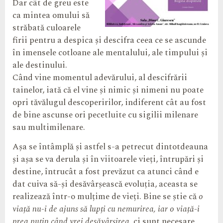
Dar cât de greu este
ca mintea omului să
străbată culoarele
firii pentru a despica și descifra ceea ce se ascunde
în imensele cotloane ale mentalului, ale timpului și
ale destinului.
Când vine momentul adevărului, al descifrării
tainelor, iată că el vine și nimic și nimeni nu poate
opri tăvălugul descoperirilor, indiferent cât au fost
de bine ascunse ori pecetluite cu sigilii milenare
sau multimilenare.
Așa se întâmplă și astfel s-a petrecut dintotdeauna
și așa se va derula și în viitoarele vieți, întrupări și
destine, întrucât a fost prevăzut ca atunci când e
dat cuiva să-și desăvârșească evoluția, aceasta se
realizează într-o mulțime de vieți. Bine se știe că
o
viață nu-i de ajuns să lupți cu nemurirea, iar o viață-i
prea puțin când vrei desăvârșirea
, ci sunt necesare