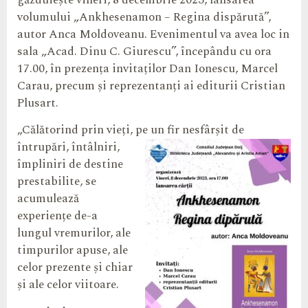
găzduiește vineri, 8 decembrie 2023, lansarea
volumului „Ankhesenamon – Regina dispărută”,
autor Anca Moldoveanu. Evenimentul va avea loc in
sala „Acad. Dinu C. Giurescu”, începându cu ora
17.00, în prezența invitaților Dan Ionescu, Marcel
Carau, precum și reprezentanți ai editurii Cristian
Plusart.
„Călătorind prin vieți, pe un fir nesfârșit de
întrupări, întâlniri,
împliniri de destine
prestabilite, se
acumulează
experiențe de-a
lungul vremurilor, ale
timpurilor apuse, ale
celor prezente și chiar
și ale celor viitoare.