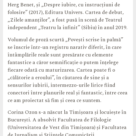
Herg Benet, și „Despre iubire, cu instrucțiuni de
folosire” (2017), Editura Univers. Cartea de debut,
„Zilele amanților”, a fost pusă în scenă de Teatrul
independent „Teatru la infinit” (Sibiu) în anul 2019.
Volumul de proză scurtă „Povești scrise în palmă”
se înscrie într-un registru narativ diferit, în care
întâmplările reale sunt presărate cu elemente
fantastice a căror semnificație o putem înțelege
fiecare odată cu maturizarea. Cartea poate fi o
„călătorie a eroului”, în căutarea de sine și a
sensurilor iubirii, intermezzo-urile lirice fiind
conectori între planurile real și fantastic, între ceea
ce am proiectat să fim și ceea ce suntem.
Corina Ozon s-a născut la Timișoara și locuiește în
București. A absolvit Facultatea de Filologie
(Universitatea de Vest din Timișoara) și Facultatea
de Jurnalism și Științele Comunicării