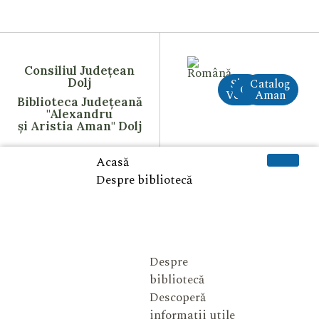
Consiliul Județean
Dolj
Site
Catalog
CreAI
Vechi
Aman
Biblioteca Județeană
"Alexandru
și Aristia Aman" Dolj
Acasă
Despre bibliotecă
Despre
bibliotecă
Descoperă
informații utile