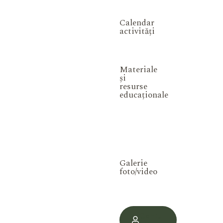
Calendar
activități
Materiale
și
resurse
educaționale
Galerie
foto/video
Contul