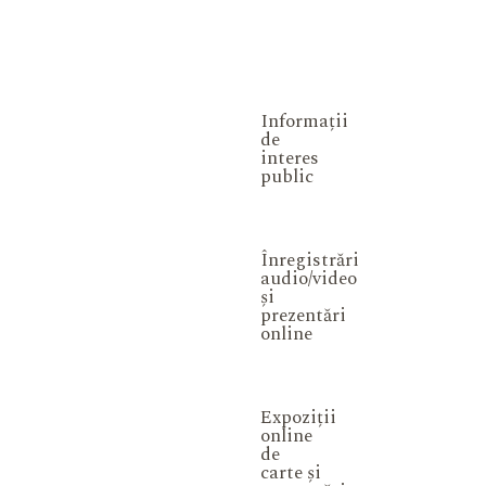
Informații
de
interes
public
Înregistrări
audio/video
și
prezentări
online
Expoziții
online
de
carte și