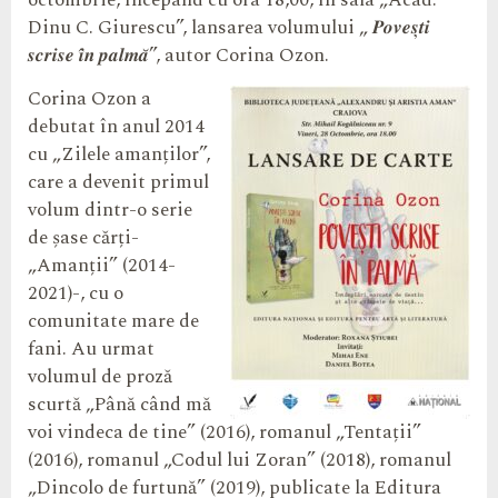
octombrie, începând cu ora 18,00, în sala „Acad.
Dinu C. Giurescu”, lansarea volumului „ 𝑷𝒐𝒗𝒆𝒔̦𝒕𝒊
𝒔𝒄𝒓𝒊𝒔𝒆 𝒊̂𝒏 𝒑𝒂𝒍𝒎𝒂̆”, autor Corina Ozon.
Corina Ozon a
debutat în anul 2014
cu „Zilele amanților”,
care a devenit primul
volum dintr-o serie
de șase cărți-
„Amanții” (2014-
2021)-, cu o
comunitate mare de
fani. Au urmat
volumul de proză
scurtă „Până când mă
voi vindeca de tine” (2016), romanul „Tentații”
(2016), romanul „Codul lui Zoran” (2018), romanul
„Dincolo de furtună” (2019), publicate la Editura