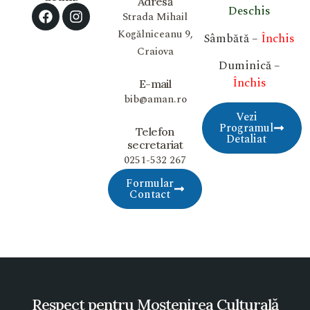
Adresă
Deschis
Strada Mihail
Kogălniceanu 9,
Sâmbătă –
Închis
Craiova
Duminică –
Închis
E-mail
bib@aman.ro
Vezi
Programul
Telefon
Detaliat
secretariat
0251-532 267
Formular
Contact
Respect pentru Moștenirea Culturală