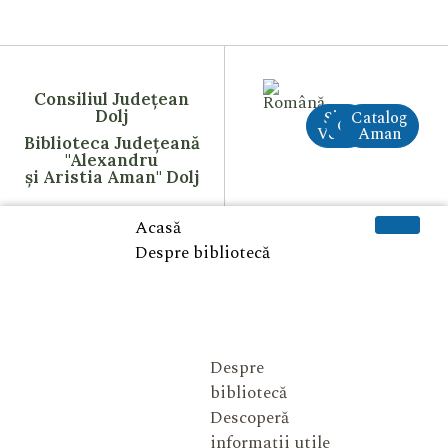
Consiliul Județean
Dolj
Site
Catalog
CreAI
Vechi
Aman
Biblioteca Județeană
"Alexandru
și Aristia Aman" Dolj
Acasă
Despre bibliotecă
Despre
bibliotecă
Descoperă
informații utile