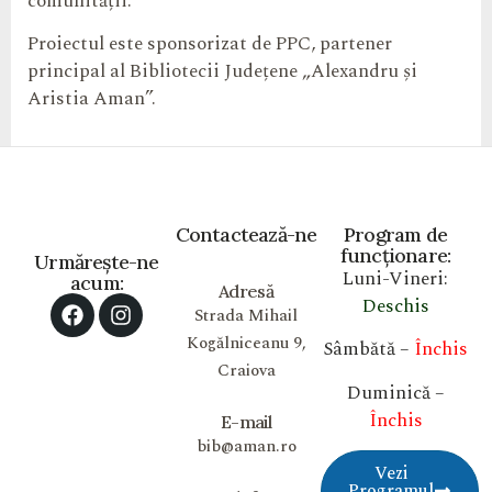
comunității.
Proiectul este sponsorizat de PPC, partener
principal al Bibliotecii Județene „Alexandru și
Aristia Aman”.
Contactează-ne
Program de
funcționare:
Urmărește-ne
Luni-Vineri:
acum:
Adresă
Deschis
Strada Mihail
Kogălniceanu 9,
Sâmbătă –
Închis
Craiova
Duminică –
Închis
E-mail
bib@aman.ro
Vezi
Programul