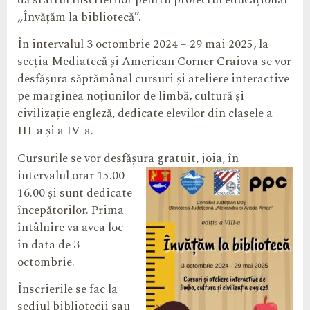
dă startul înscrierilor pentru proiectul educațional
„Învățăm la bibliotecă”.
În intervalul 3 octombrie 2024 – 29 mai 2025, la
secția Mediatecă și American Corner Craiova se vor
desfășura săptămânal cursuri și ateliere interactive
pe marginea noțiunilor de limbă, cultură și
civilizație engleză, dedicate elevilor din clasele a
III-a și a IV-a.
Cursurile se vor desfășura gratuit, joia, în
intervalul orar 15.00 –
16.00 și sunt dedicate
începătorilor. Prima
întâlnire va avea loc
în data de 3
octombrie.
Înscrierile se fac la
sediul bibliotecii sau