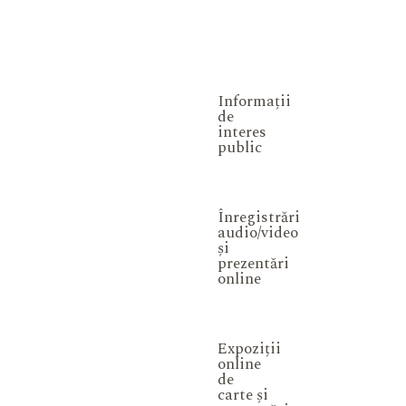
Informații
de
interes
public
Înregistrări
audio/video
și
prezentări
online
Expoziții
online
de
carte și