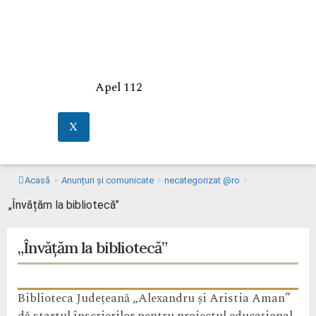
Apel 112
X
Acasă
>
Anunțuri și comunicate
>
necategorizat @ro
>
„Învățăm la bibliotecă”
„Învățăm la bibliotecă”
Biblioteca Județeană „Alexandru și Aristia Aman”