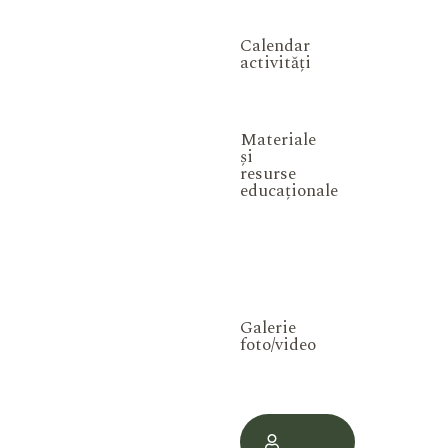
Calendar
activități
Materiale
și
resurse
educaționale
Galerie
foto/video
Contul