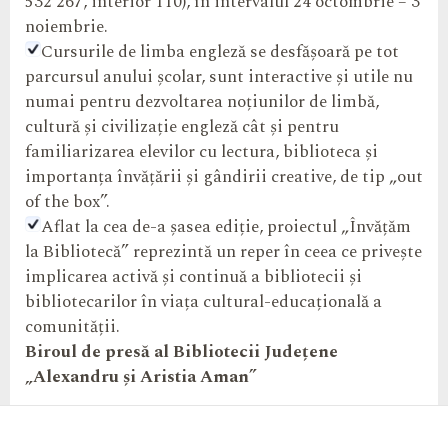
532 267, interior 110), în intervalul 24 octombrie – 3
noiembrie.
Cursurile de limba engleză se desfășoară pe tot
parcursul anului școlar, sunt interactive și utile nu
numai pentru dezvoltarea noțiunilor de limbă,
cultură și civilizație engleză cât și pentru
familiarizarea elevilor cu lectura, biblioteca și
importanța învățării și gândirii creative, de tip „out
of the box”.
Aflat la cea de-a șasea ediție, proiectul „Învățăm
la Bibliotecă” reprezintă un reper în ceea ce privește
implicarea activă și continuă a bibliotecii și
bibliotecarilor în viața cultural-educațională a
comunității.
Biroul de presă al Bibliotecii Județene
„Alexandru și Aristia Aman”