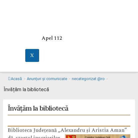
Apel 112
X
Acasă
>
Anunțuri și comunicate
>
necategorizat @ro
>
Învățăm la bibliotecă
Învățăm la bibliotecă
Biblioteca Județeană „Alexandru și Aristia Aman”