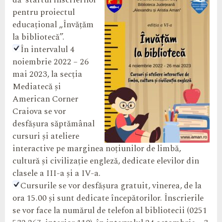
dă
startul înscrierilor
pentru proiectul
educațional „Învățăm
la bibliotecă”.
În intervalul 4
noiembrie 2022 – 26
mai 2023, la secția
Mediatecă și
American Corner
Craiova se vor
desfășura săptămânal
cursuri și ateliere
interactive pe marginea noțiunilor de limbă,
cultură și civilizație engleză, dedicate elevilor din
clasele a III-a și a IV-a.
Cursurile se vor desfășura gratuit, vinerea, de la
ora 15.00 și sunt dedicate începătorilor. Înscrierile
se vor face la numărul de telefon al bibliotecii (0251