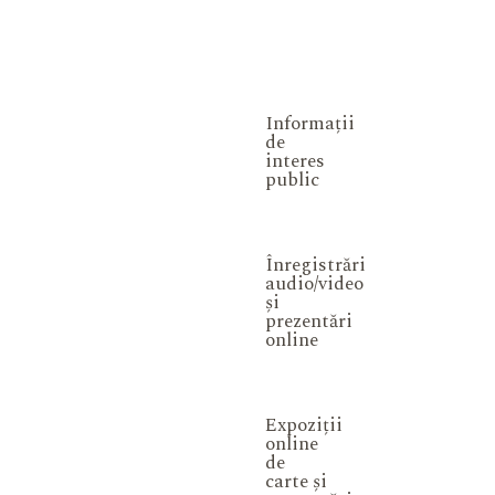
Informații
de
interes
public
Înregistrări
audio/video
și
prezentări
online
Expoziții
online
de
carte și