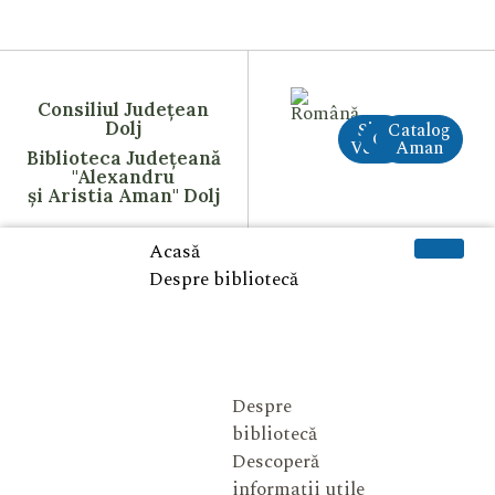
Consiliul Județean
Dolj
Site
Catalog
CreAI
Vechi
Aman
Biblioteca Județeană
"Alexandru
și Aristia Aman" Dolj
Acasă
Despre bibliotecă
Despre
bibliotecă
Descoperă
informații utile