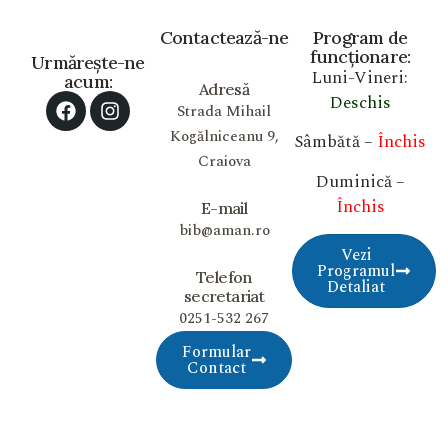
Contactează-ne
Program de
funcționare:
Urmărește-ne
Luni-Vineri:
acum:
Adresă
Deschis
Strada Mihail
Kogălniceanu 9,
Sâmbătă –
Închis
Craiova
Duminică –
Închis
E-mail
bib@aman.ro
Vezi
Programul
Telefon
Detaliat
secretariat
0251-532 267
Formular
Contact