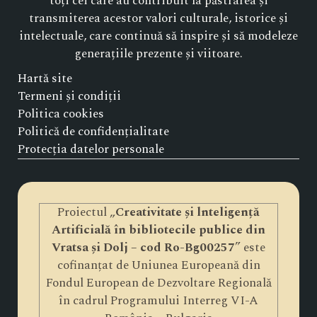
toți cei care au contribuit la păstrarea și
transmiterea acestor valori culturale, istorice și
intelectuale, care continuă să inspire și să modeleze
generațiile prezente și viitoare.
Hartă site
Termeni și condiții
Politica cookies
Politică de confidențialitate
Protecția datelor personale
Proiectul „
Creativitate și lnteligență
Artificială în bibliotecile publice din
Vratsa și Dolj – cod Ro-Bg00257
” este
cofinanțat de Uniunea Europeană din
Fondul European de Dezvoltare Regională
în cadrul Programului Interreg VI-A