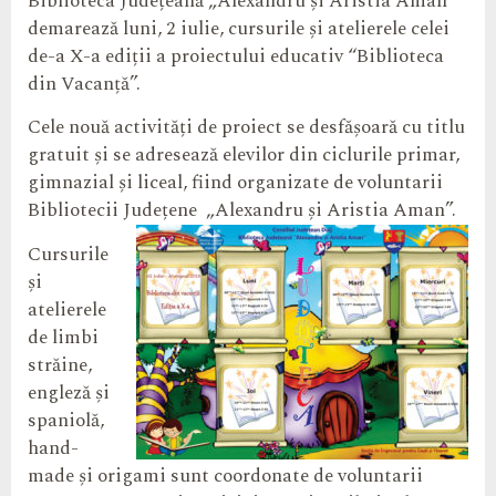
Biblioteca Județeană „Alexandru și Aristia Aman”
demarează luni, 2 iulie, cursurile și atelierele celei
de-a X-a ediții a proiectului educativ “Biblioteca
din Vacanță”.
Cele nouă activități de proiect se desfășoară cu titlu
gratuit și se adresează elevilor din ciclurile primar,
gimnazial și liceal, fiind organizate de voluntarii
Bibliotecii Județene
„Alexandru și Aristia Aman”.
Cursurile
și
atelierele
de limbi
străine,
engleză și
spaniolă,
hand-
made și origami sunt coordonate de voluntarii