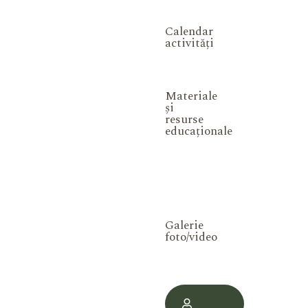
Calendar
activități
Materiale
și
resurse
educaționale
Galerie
foto/video
Contul