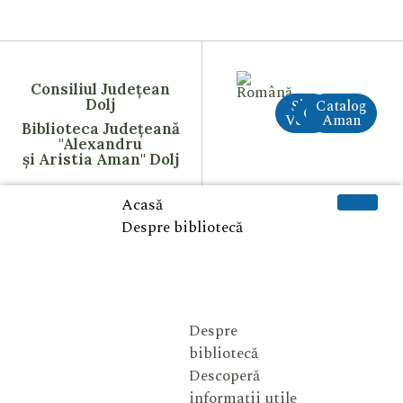
Consiliul Județean
Dolj
Site
Catalog
CreAI
Vechi
Aman
Biblioteca Județeană
"Alexandru
și Aristia Aman" Dolj
Acasă
Despre bibliotecă
Despre
bibliotecă
Descoperă
informații utile