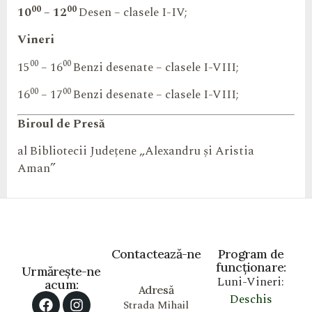
00
00
10
– 12
Desen – clasele I-IV;
Vineri
00
00
15
– 16
Benzi desenate – clasele I-VIII;
00
00
16
– 17
Benzi desenate – clasele I-VIII;
Biroul de Presă
al
Bibliotecii Județene „Alexandru și Aristia
Aman”
Contactează-ne
Program de
funcționare:
Urmărește-ne
Luni-Vineri:
acum:
Adresă
Deschis
Strada Mihail