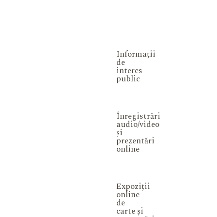
Informații
de
interes
public
Înregistrări
audio/video
și
prezentări
online
Expoziții
online
de
carte și