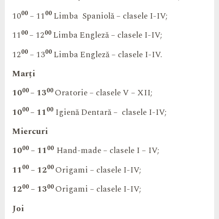
00
00
10
– 11
Limba
Spaniolă – clasele I-IV;
00
00
11
– 12
Limba Engleză – clasele I-IV;
00
00
12
– 13
Limba Engleză – clasele I-IV.
Marți
00
00
10
– 13
Oratorie – clasele V – XII;
00
00
10
– 11
Igienă Dentară –
clasele I-IV;
Miercuri
00
00
10
– 11
Hand-made – clasele I – IV;
00
00
11
– 12
Origami – clasele I-IV;
00
00
12
– 13
Origami – clasele I-IV;
Joi