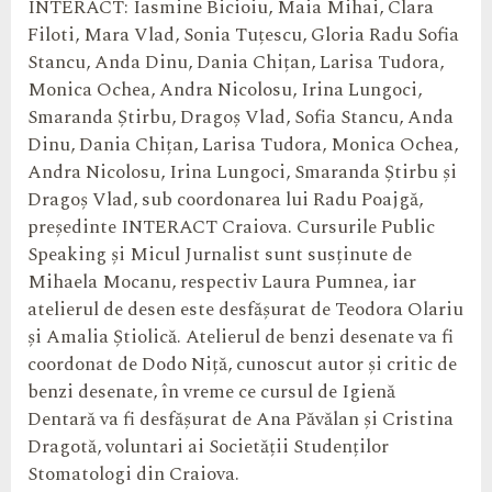
INTERACT: Iasmine Bicioiu, Maia Mihai, Clara
Filoti, Mara Vlad, Sonia Tuțescu, Gloria Radu Sofia
Stancu, Anda Dinu, Dania Chițan, Larisa Tudora,
Monica Ochea, Andra Nicolosu, Irina Lungoci,
Smaranda Știrbu, Dragoș Vlad, Sofia Stancu, Anda
Dinu, Dania Chițan, Larisa Tudora, Monica Ochea,
Andra Nicolosu, Irina Lungoci, Smaranda Știrbu și
Dragoș Vlad, sub coordonarea lui Radu Poajgă,
președinte INTERACT Craiova. Cursurile Public
Speaking și Micul Jurnalist sunt susținute de
Mihaela Mocanu, respectiv Laura Pumnea, iar
atelierul de desen este desfășurat de Teodora Olariu
și Amalia Știolică. Atelierul de benzi desenate va fi
coordonat de Dodo Niță, cunoscut autor și critic de
benzi desenate, în vreme ce cursul de Igienă
Dentară va fi desfășurat de Ana Păvălan și Cristina
Dragotă, voluntari ai Societății Studenților
Stomatologi din Craiova.