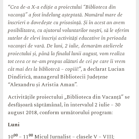
“
Cea de-a X-a ediție a proiectului “Biblioteca din
vacanță” a fost îndelung așteptată. Numărul mare de
înscrieri o dovedește cu prisosință. Și în acest an avem
posibilitatea, cu ajutorul voluntarilor noștri, să le oferim
sutelor de elevi înscriși activități educative în perioada
vacanței de vară. De luni, 2 iulie, demarăm atelierele
proiectului și, până la finalul lunii august, vom realiza
tot ceea ce ne-am propus alături de cei pe care îi vrem
cât mai des la bibliotecă – copiii
!”, a declarat Lucian
Dindirică, managerul Bibliotecii Județene
“Alexandru și Aristia Aman”.
Activitățile proiectului „Biblioteca din Vacanță” se
desfășoară săptămânal, în intervalul 2 iulie – 30
august 2018, conform următorului program:
Luni
00
00
10
– 11
Micul Jurnalist – clasele V – VIII;