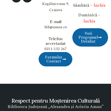
Kogălniceanu 9,
Sâmbătă –
Închis
Craiova
Duminică –
Închis
E-mail
bib@aman.ro
Vezi
Programul
Telefon
Detaliat
secretariat
0251-532 267
Formular
Contact
Respect pentru Moștenirea Culturală
Biblioteca Județeană „Alexandru și Aristia Aman”