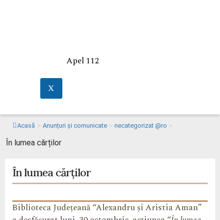
Apel 112
X
Acasă
>
Anunțuri și comunicate
>
necategorizat @ro
>
În lumea cărților
În lumea cărților
Biblioteca Județeană “Alexandru și Aristia Aman”