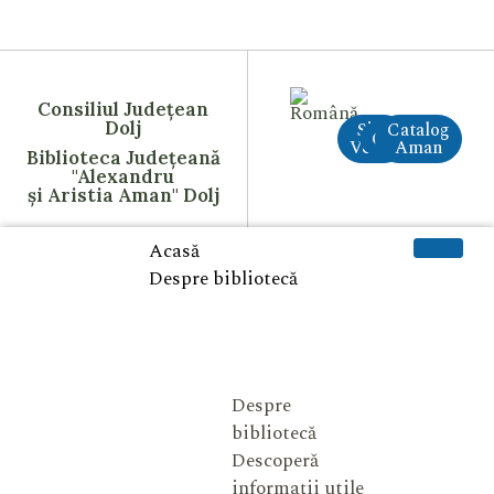
Consiliul Județean
Dolj
Site
Catalog
CreAI
Vechi
Aman
Biblioteca Județeană
"Alexandru
și Aristia Aman" Dolj
Acasă
Despre bibliotecă
Despre
bibliotecă
Descoperă
informații utile