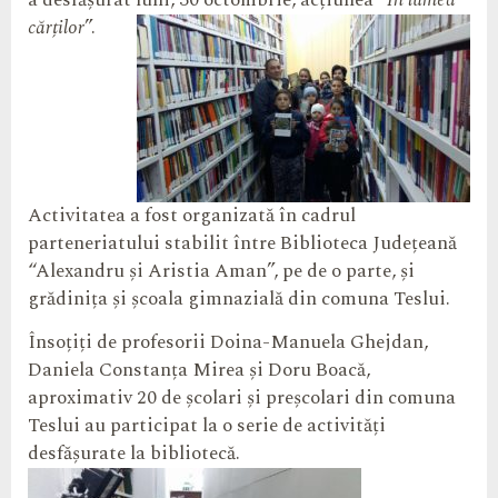
a desfășurat luni, 30 octombrie, acțiunea “
În lumea
cărților
”.
Activitatea a fost organizată în cadrul
parteneriatului stabilit între Biblioteca Județeană
“Alexandru și Aristia Aman”, pe de o parte, și
grădinița și școala gimnazială din comuna Teslui.
Însoțiți de profesorii Doina-Manuela Ghejdan,
Daniela Constanța Mirea și Doru Boacă,
aproximativ 20 de școlari și preșcolari din comuna
Teslui au participat la o serie de activități
desfășurate la bibliotecă.