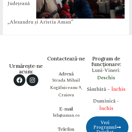
Județeană
„Alexandru și Aristia Aman”
Contactează-ne
Program de
funcționare:
Urmărește-ne
Luni-Vineri:
acum:
Adresă
Deschis
Strada Mihail
Kogălniceanu 9,
Sâmbătă –
Închis
Craiova
Duminică –
Închis
E-mail
bib@aman.ro
Vezi
Programul
Telefon
Detaliat