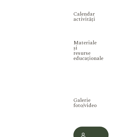
Calendar
activități
Materiale
și
resurse
educaționale
Galerie
foto/video
Contul