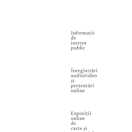
Informații
de
interes
public
Înregistrări
audio/video
și
prezentări
online
Expoziții
online
de
carte și