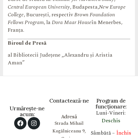
Central European University
, Budapesta,
New Europe
College
, București, respectiv
Brown Foundation
Fellows Program
, la
Dora Maar House
în Menerbes,
Franța.
Biroul de Presă
al Bibliotecii Județene „Alexandru și Aristia
Aman”
Contactează-ne
Program de
funcționare:
Urmărește-ne
Luni-Vineri:
acum:
Adresă
Deschis
Strada Mihail
Kogălniceanu 9,
Sâmbătă –
Închis