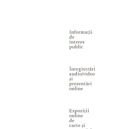
Informații
de
interes
public
Înregistrări
audio/video
și
prezentări
online
Expoziții
online
de
carte și