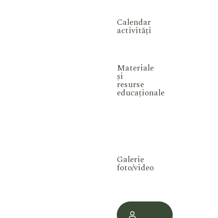
Calendar
activități
Materiale
și
resurse
educaționale
Galerie
foto/video
Contul