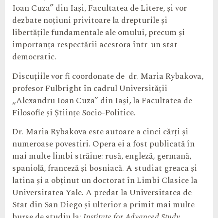
Ioan Cuza” din Iași, Facultatea de Litere, și vor
dezbate noțiuni privitoare la drepturile și
libertățile fundamentale ale omului, precum și
importanța respectării acestora într-un stat
democratic.
Discuțiile vor fi coordonate de dr. Maria Rybakova,
profesor Fulbright în cadrul Universității
„Alexandru Ioan Cuza” din Iași, la Facultatea de
Filosofie și Științe Socio-Politice.
Dr. Maria Rybakova este autoare a cinci cărți și
numeroase povestiri. Opera ei a fost publicată în
mai multe limbi străine: rusă, engleză, germană,
spaniolă, franceză și bosniacă. A studiat greaca și
latina și a obținut un doctorat în Limbi Clasice la
Universitatea Yale. A predat la Universitatea de
Stat din San Diego și ulterior a primit mai multe
burse de studiu la:
Institute for Advanced Study
,