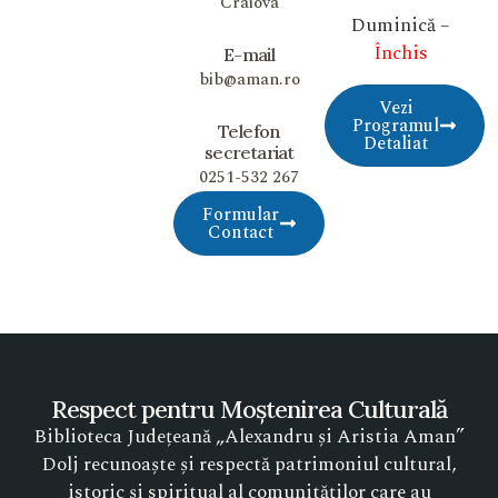
Craiova
Duminică –
Închis
E-mail
bib@aman.ro
Vezi
Programul
Telefon
Detaliat
secretariat
0251-532 267
Formular
Contact
Respect pentru Moștenirea Culturală
Biblioteca Județeană „Alexandru și Aristia Aman”
Dolj recunoaște și respectă patrimoniul cultural,
istoric și spiritual al comunităților care au