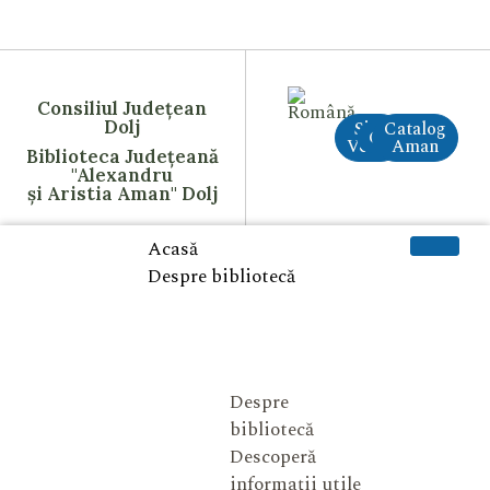
Consiliul Județean
Dolj
Site
Catalog
CreAI
Vechi
Aman
Biblioteca Județeană
"Alexandru
și Aristia Aman" Dolj
Acasă
Despre bibliotecă
Despre
bibliotecă
Descoperă
informații utile