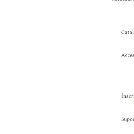
Catal
Acces
Înscr
Supor