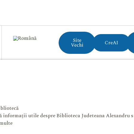
Site
CreAI
Vechi
bliotecă
 informații utile despre Biblioteca Judeteana Alexandru 
 multe