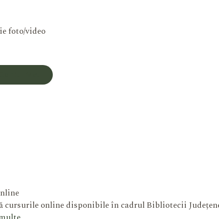
ie foto/video
Contul Meu
nline
 cursurile online disponibile în cadrul Bibliotecii Județe
 multe