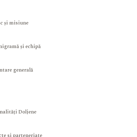
ic și misiune
igramă și echipă
ntare generală
nalități Doljene
cte si parteneriate