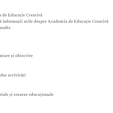
 de Educație Creativă
 informații utile despre Academia de Educație Creativă
 multe
ntare și obiective
dar activități
iale și resurse educaționale