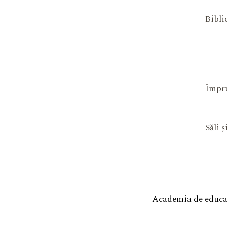
Bibli
Împru
Săli 
Academia de educaț