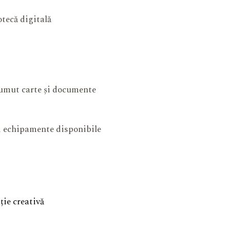
otecă digitală
mut carte și documente
și echipamente disponibile
ie creativă