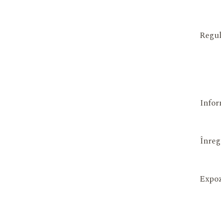
Regul
Infor
Înreg
Expoz