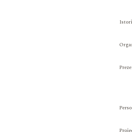
Istor
Organ
Preze
Perso
Proie