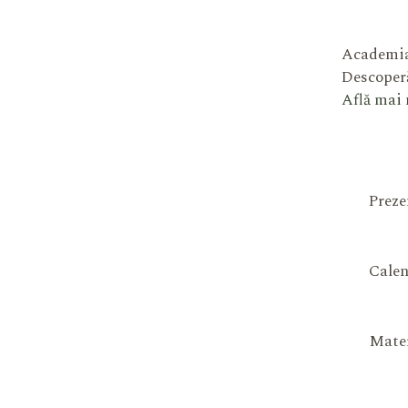
Academia
Descoperă
Află mai
Preze
Calen
Mater