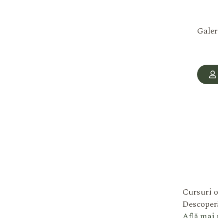
Galer
Cursuri o
Descoperă
Află mai