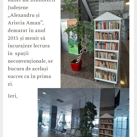
suflet ale Bibliotecii
Județene
„Alexandru și
Aristia Aman”,
demarat în anul
2015 și menit să
încurajeze lectura
în spații
neconvenționale, se
bucura de același
succes ca în prima
zi.
Ieri,