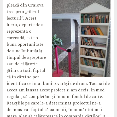
pleacă din Craiova
trec prin „filtrul
lecturii”. Acest
lucru, departe de a
reprezenta o
corvoadă, este o
bună oportunitate
de a ne îmbunătăți
timpul de așteptare
sau de călătorie.
Știm cu toții faptul
că în cărți se pot
identifica cei mai buni tovarăși de drum. Tocmai de
aceea am lansat acest proiect și am decis, în mod
regulat, să completăm și înnoim fondul de carte.
Reacțiile pe care le-a determinat proiectul ne-a
demonstrat faptul că oamenii, în număr tot mai
mare, aleg să călătorească în compania cărților”, a