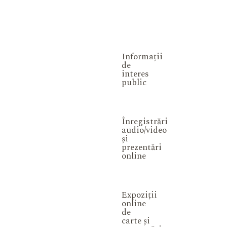
Informații
de
interes
public
Înregistrări
audio/video
și
prezentări
online
Expoziții
online
de
carte și