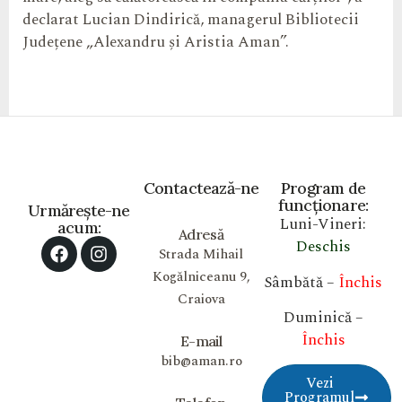
declarat Lucian Dindirică, managerul Bibliotecii
Județene „Alexandru și Aristia Aman”.
Contactează-ne
Program de
funcționare:
Urmărește-ne
Luni-Vineri:
acum:
Adresă
Deschis
Strada Mihail
Kogălniceanu 9,
Sâmbătă –
Închis
Craiova
Duminică –
Închis
E-mail
bib@aman.ro
Vezi
Programul