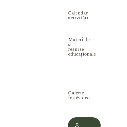
Calendar
activități
Materiale
și
resurse
educaționale
Galerie
foto/video
Contul