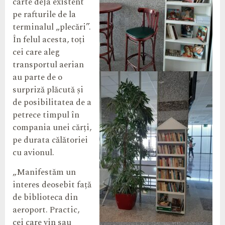
carte deja existent
pe rafturile de la
terminalul „plecări”.
În felul acesta, toți
cei care aleg
transportul aerian
au parte de o
surpriză plăcută și
de posibilitatea de a
petrece timpul în
compania unei cărți,
pe durata călătoriei
cu avionul.
„Manifestăm un
interes deosebit față
de biblioteca din
aeroport. Practic,
cei care vin sau