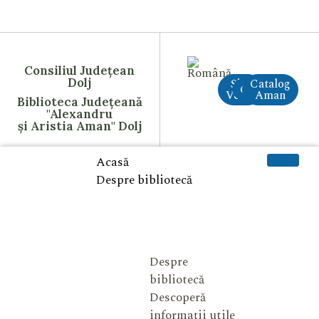
Consiliul Județean
Dolj
Site
Catalog
CreAI
Vechi
Aman
Biblioteca Județeană
"Alexandru
și Aristia Aman" Dolj
Acasă
Despre bibliotecă
Despre
bibliotecă
Descoperă
informații utile