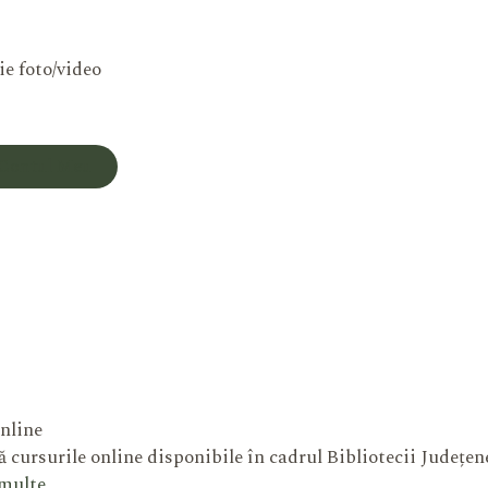
ie foto/video
Contul Meu
nline
 cursurile online disponibile în cadrul Bibliotecii Județe
 multe