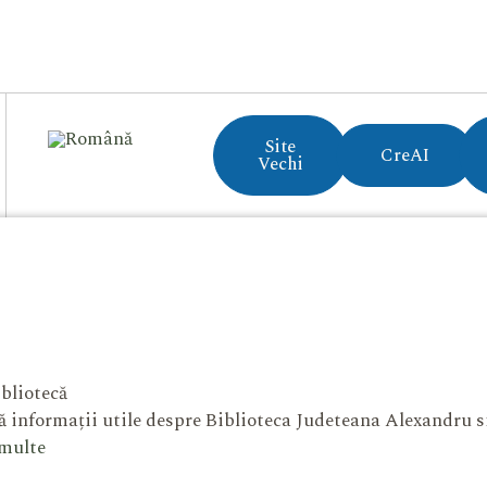
Site
CreAI
Vechi
bliotecă
 informații utile despre Biblioteca Judeteana Alexandru 
 multe