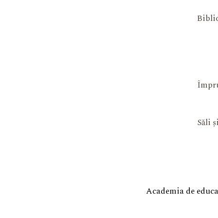
Bibli
Împru
Săli 
Academia de educaț