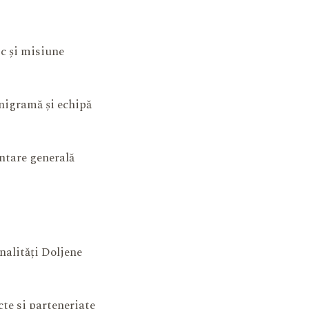
ic și misiune
igramă și echipă
ntare generală
nalități Doljene
cte si parteneriate