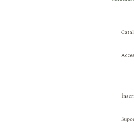
Catal
Acces
Înscr
Supor