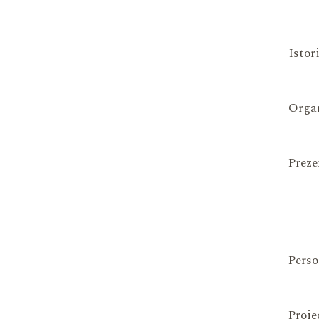
Istor
Organ
Preze
Perso
Proie