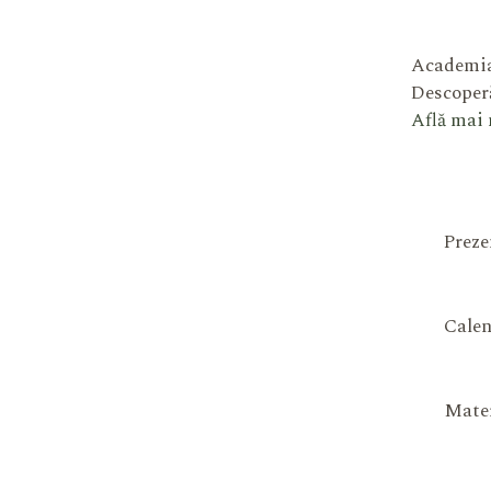
Academia
Descoperă
Află mai
Preze
Calen
Mater