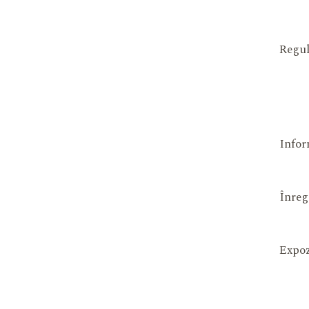
Regul
Infor
Înreg
Expoz