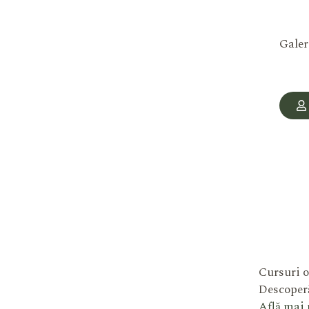
Galer
Cursuri o
Descoperă
Află mai