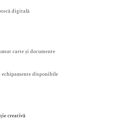
otecă digitală
mut carte și documente
și echipamente disponibile
ie creativă