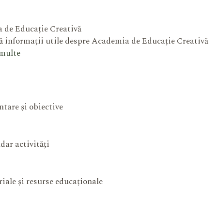
 de Educație Creativă
 informații utile despre Academia de Educație Creativă
 multe
ntare și obiective
dar activități
iale și resurse educaționale